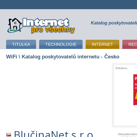
Katalog poskytovatel
připojení k internetu
TITULKA
TECHNOLOGIE
INTERNET
RE
WiFi
\ Katalog poskytovatelů internetu - Česko
Reklama:
BlučinaNet s.r.o.
Aktualizován