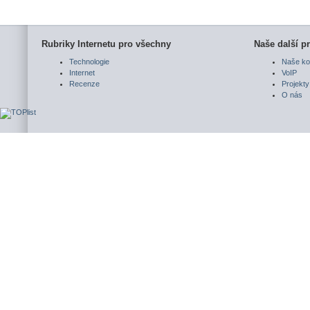
Rubriky Internetu pro všechny
Naše další pr
Technologie
Naše ko
Internet
VoIP
Recenze
Projekty
O nás