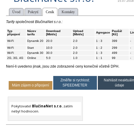
15.07.2018
Úvod
Pokrytí
Ceník
Kontakty
Tarify společnosti BlučinaNet s.r.o.:
Typ
Název
Download
Upload
Paušál
Agregace
Li
připojení
tarifu
[Mbit/s]
[Mbit/s]
[Kč]
Wi-Fi
Dynamik 20
20.0
2.0
1 : 3
399
-
Wi-Fi
Start
10.0
2.0
1 : 2
299
-
Wi-Fi
Dynamik 30
30.0
2.0
1 : 3
499
-
2G, 3G, 4G
Online
5.0
1.0
1 : 1
99
-
Není-li uvedeno jinak, jsou zde zobrazené ceny konečné včetně DPH.
Změřte si rychlost:
Nahlásit neaktuáln
Mám zájem o připojení
SPEEDMETER
údaje
Pokytovatel
BlučinaNet s.r.o.
zatím
nebyl hodnocen.