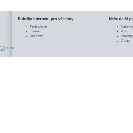
Rubriky Internetu pro všechny
Naše další pr
Technologie
Naše ko
Internet
VoIP
Recenze
Projekty
O nás