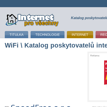
Katalog poskytovatel
připojení k internetu
TITULKA
TECHNOLOGIE
INTERNET
RE
WiFi
\ Katalog poskytovatelů int
Reklama: