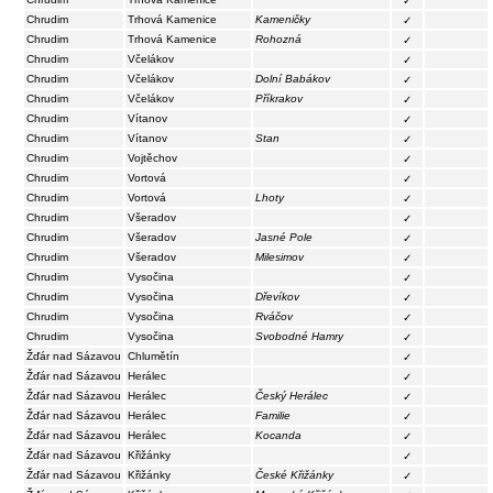
✓
Chrudim
Trhová Kamenice
Kameničky
✓
Chrudim
Trhová Kamenice
Rohozná
✓
Chrudim
Včelákov
✓
Chrudim
Včelákov
Dolní Babákov
✓
Chrudim
Včelákov
Příkrakov
✓
Chrudim
Vítanov
✓
Chrudim
Vítanov
Stan
✓
Chrudim
Vojtěchov
✓
Chrudim
Vortová
✓
Chrudim
Vortová
Lhoty
✓
Chrudim
Všeradov
✓
Chrudim
Všeradov
Jasné Pole
✓
Chrudim
Všeradov
Milesimov
✓
Chrudim
Vysočina
✓
Chrudim
Vysočina
Dřevíkov
✓
Chrudim
Vysočina
Rváčov
✓
Chrudim
Vysočina
Svobodné Hamry
✓
Žďár nad Sázavou
Chlumětín
✓
Žďár nad Sázavou
Herálec
✓
Žďár nad Sázavou
Herálec
Český Herálec
✓
Žďár nad Sázavou
Herálec
Familie
✓
Žďár nad Sázavou
Herálec
Kocanda
✓
Žďár nad Sázavou
Křižánky
✓
Žďár nad Sázavou
Křižánky
České Křižánky
✓