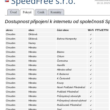
SpeedFree s.r.o.
Aktualizován
16.11.2015
Úvod
Pokrytí
Ceník
Kontakty
Dostupnost připojení k internetu od společnosti Sp
okres
obec
část obce
Wi-Fi
FTTx/ETTH
Chrudim
Dědová
✓
Chrudim
Dědová
Bahna-Humperky
✓
Chrudim
Hamry
✓
Chrudim
Hlinsko
✓
Chrudim
Hlinsko
Blatno
✓
Chrudim
Hlinsko
Chlum
✓
Chrudim
Hlinsko
Čertovina
✓
Chrudim
Hlinsko
Hamřík
✓
Chrudim
Hlinsko
Hlinsko-střed
✓
Chrudim
Hlinsko
K Bubenci
✓
Chrudim
Hlinsko
K Čertovině
✓
Chrudim
Hlinsko
Kouty
✓
Chrudim
Hlinsko
Nové Poličské Předměstí
✓
Chrudim
Hlinsko
Poličské Předměstí
✓
Chrudim
Hlinsko
Průmyslový obvod-jih
✓
Chrudim
Hlinsko
Průmyslový obvod-východ
✓
Chrudim
Hlinsko
Rváčovské Předměstí
✓
Chrudim
Hlinsko
Srní
✓