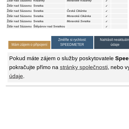
Žďár nad Sázavou
Křižánky
Moravské Křižánky
✓
Žďár nad Sázavou
Svratka
✓
Žďár nad Sázavou
Svratka
Česká Cikánka
✓
Žďár nad Sázavou
Svratka
Moravská Cikánka
✓
Žďár nad Sázavou
Svratka
Moravská Svratka
✓
Žďár nad Sázavou
Štěpánov nad Svratkou
✓
Změřte si rychlost:
Nahlásit neaktuáln
Mám zájem o připojení
SPEEDMETER
údaje
Pokud máte zájem o služby poskytovatele
Speed
pokračujte přímo na
stránky společnosti
, nebo v
údaje
.