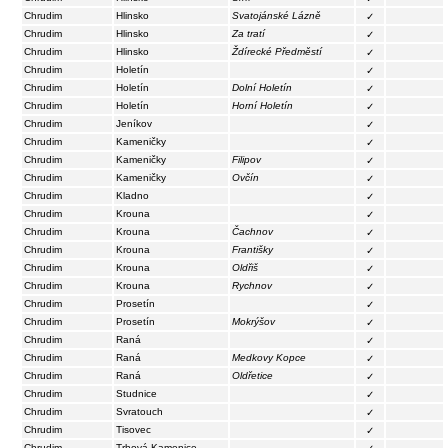
Chrudim
Hlinsko
Svatojánské Lázně
✓
Chrudim
Hlinsko
Za tratí
✓
Chrudim
Hlinsko
Ždírecké Předměstí
✓
Chrudim
Holetín
✓
Chrudim
Holetín
Dolní Holetín
✓
Chrudim
Holetín
Horní Holetín
✓
Chrudim
Jeníkov
✓
Chrudim
Kameničky
✓
Chrudim
Kameničky
Filipov
✓
Chrudim
Kameničky
Ovčín
✓
Chrudim
Kladno
✓
Chrudim
Krouna
✓
Chrudim
Krouna
Čachnov
✓
Chrudim
Krouna
Františky
✓
Chrudim
Krouna
Oldřiš
✓
Chrudim
Krouna
Rychnov
✓
Chrudim
Prosetín
✓
Chrudim
Prosetín
Mokrýšov
✓
Chrudim
Raná
✓
Chrudim
Raná
Medkovy Kopce
✓
Chrudim
Raná
Oldřetice
✓
Chrudim
Studnice
✓
Chrudim
Svratouch
✓
Chrudim
Tisovec
✓
Chrudim
Trhová Kamenice