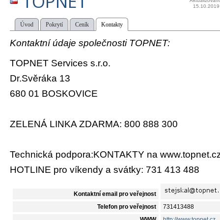
TOPNET
Aktualizován
15.10.2019
Úvod
Pokrytí
Ceník
Kontakty
Kontaktní údaje společnosti TOPNET:
TOPNET Services s.r.o.
Dr.Svěráka 13
680 01 BOSKOVICE
ZELENÁ LINKA ZDARMA: 800 888 300
Technická podpora:KONTAKTY na www.topnet.c
HOTLINE pro víkendy a svátky: 731 413 488
Kontaktní email pro veřejnost
Telefon pro veřejnost
731413488
WWW
http://www.topnet.cz