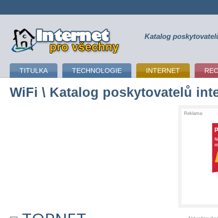
Katalog poskytovatel
připojení k internetu
TITULKA
TECHNOLOGIE
INTERNET
RE
WiFi
\ Katalog poskytovatelů int
Reklama: