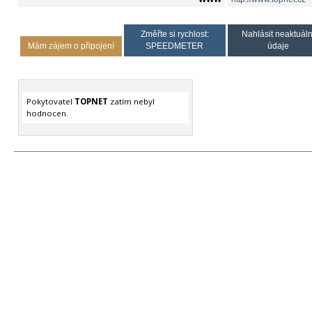
Změřte si rychlost:
Nahlásit neaktuáln
Mám zájem o připojení
SPEEDMETER
údaje
Pokytovatel
TOPNET
zatím nebyl
hodnocen.