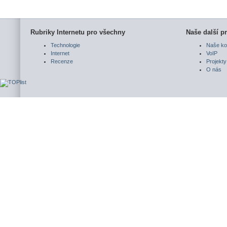
Rubriky Internetu pro všechny
Naše další pr
Technologie
Naše ko
Internet
VoIP
Recenze
Projekty
O nás