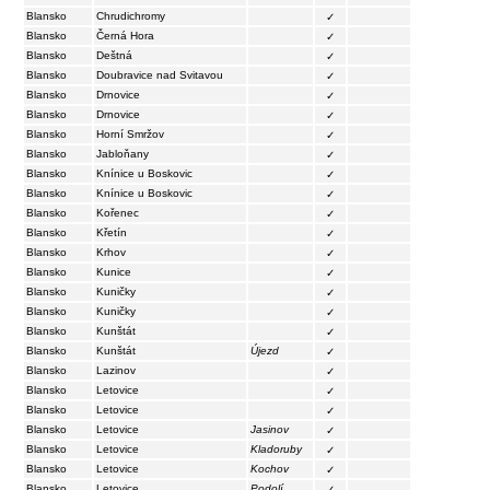
Blansko
Chrudichromy
✓
Blansko
Černá Hora
✓
Blansko
Deštná
✓
Blansko
Doubravice nad Svitavou
✓
Blansko
Drnovice
✓
Blansko
Drnovice
✓
Blansko
Horní Smržov
✓
Blansko
Jabloňany
✓
Blansko
Knínice u Boskovic
✓
Blansko
Knínice u Boskovic
✓
Blansko
Kořenec
✓
Blansko
Křetín
✓
Blansko
Krhov
✓
Blansko
Kunice
✓
Blansko
Kuničky
✓
Blansko
Kuničky
✓
Blansko
Kunštát
✓
Blansko
Kunštát
Újezd
✓
Blansko
Lazinov
✓
Blansko
Letovice
✓
Blansko
Letovice
✓
Blansko
Letovice
Jasinov
✓
Blansko
Letovice
Kladoruby
✓
Blansko
Letovice
Kochov
✓
Blansko
Letovice
Podolí
✓