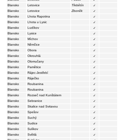
Blansko
Letovice
Třebětín
✓
Blansko
Letovice
Zboněk
✓
Blansko
Lhota Rapotina
✓
Blansko
Lhota u Lysic
✓
Blansko
Ludíkov
✓
Blansko
Lysice
✓
Blansko
Míchov
✓
Blansko
Němčice
✓
Blansko
Obora
✓
Blansko
Okrouhlá
✓
Blansko
Olomučany
✓
Blansko
Pamětice
✓
Blansko
Rájec-Jestřebí
✓
Blansko
Ráječko
✓
Blansko
Roubanina
✓
Blansko
Roubanina
✓
Blansko
Rozseč nad Kunštátem
✓
Blansko
Sebranice
✓
Blansko
Skalice nad Svitavou
✓
Blansko
Spešov
✓
Blansko
Suchý
✓
Blansko
Sudice
✓
Blansko
Sulíkov
✓
Blansko
Světlá
✓