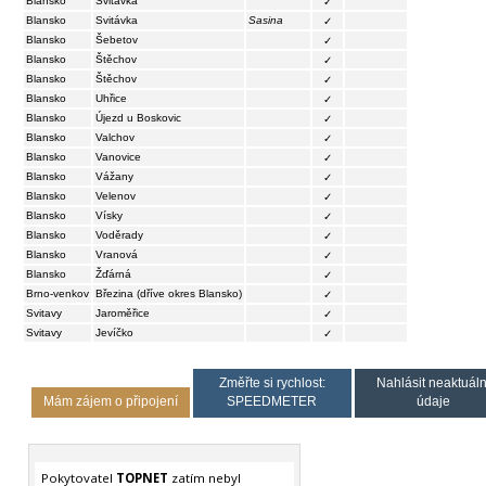
Blansko
Svitávka
✓
Blansko
Svitávka
Sasina
✓
Blansko
Šebetov
✓
Blansko
Štěchov
✓
Blansko
Štěchov
✓
Blansko
Uhřice
✓
Blansko
Újezd u Boskovic
✓
Blansko
Valchov
✓
Blansko
Vanovice
✓
Blansko
Vážany
✓
Blansko
Velenov
✓
Blansko
Vísky
✓
Blansko
Voděrady
✓
Blansko
Vranová
✓
Blansko
Žďárná
✓
Brno-venkov
Březina (dříve okres Blansko)
✓
Svitavy
Jaroměřice
✓
Svitavy
Jevíčko
✓
Změřte si rychlost:
Nahlásit neaktuáln
Mám zájem o připojení
SPEEDMETER
údaje
Pokytovatel
TOPNET
zatím nebyl