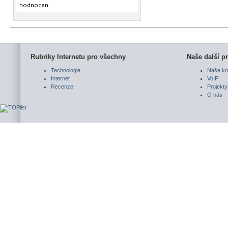
hodnocen.
Rubriky Internetu pro všechny
Naše další pr
Technologie
Naše ko
Internet
VoIP
Recenze
Projekty
O nás