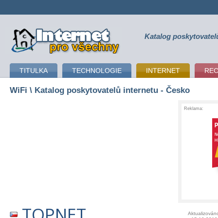
Katalog poskytovatel
připojení k internetu
TITULKA
TECHNOLOGIE
INTERNET
RE
WiFi
\ Katalog poskytovatelů internetu - Česko
Reklama:
TOPNET
Aktualizován