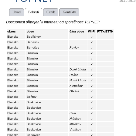
15.10.2019
Úvod
Pokrytí
Ceník
Kontakty
Dostupnost připojení k internetu od společnosti TOPNET:
okres
obec
část obce
Wi-Fi
FTTx/ETTH
Blansko
Bedřichov
✓
Blansko
Benešov
✓
Blansko
Benešov
Pavlov
✓
Blansko
Blansko
✓
Blansko
Blansko
✓
Blansko
Blansko
✓
Blansko
Blansko
Dolní Lhota
✓
Blansko
Blansko
Hořice
✓
Blansko
Blansko
Horní Lhota
✓
Blansko
Blansko
Klepačov
✓
Blansko
Blansko
Olešná
✓
Blansko
Bořitov
✓
Blansko
Boskovice
✓
Blansko
Boskovice
✓
Blansko
Boskovice
Bělá
✓
Blansko
Boskovice
Hrádkov
✓
Blansko
Boskovice
Mladkov
✓
Blansko
Boskovice
Vratíkov
✓
Blansko
Cetkovice
✓