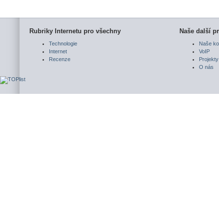
Rubriky Internetu pro všechny
Naše další pr
Technologie
Naše ko
Internet
VoIP
Recenze
Projekty
O nás