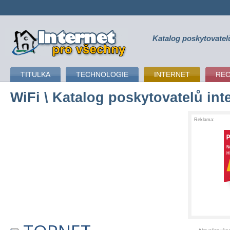
Katalog poskytovatel
připojení k internetu
TITULKA
TECHNOLOGIE
INTERNET
RE
WiFi
\ Katalog poskytovatelů int
Reklama: