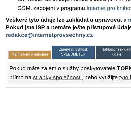
GSM, zapojení v programu
Internet pro knih
Veškeré tyto údaje lze zakládat a upravovat
v 
Pokud jste ISP a nemáte ješte přístupové údaj
redakce@internetprovsechny.cz
Změřte si rychlost:
Nahlásit neaktuáln
Mám zájem o připojení
SPEEDMETER
údaje
Pokud máte zájem o služby poskytovatele
TOP
přímo na
stránky společnosti
, nebo využijte
tyto