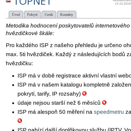
TOPNET
Aktualizován
15.10.2019
Úvod
Pokrytí
Ceník
Kontakty
Metodika hodnocení poskytovatelů internetového př
hvězdičkové škále:
Pro každého ISP z našeho přehledu je určeno oh
max. 5ti hvězdiček. Každý z následujících bodů za
hvězdičku:
ISP má v době registrace aktivní vlastní we
ISP má v našem katalogu kompletně založený 
pokrytí, tarify, IP rozsahy)
údaje nejsou starší než 6 měsíců
ISP má alespoň 50 měření na
speedmetru
za
ISP nabízí další doplňkovou službu (IPTV, Vo