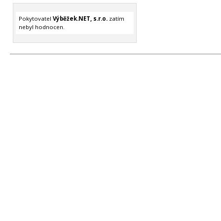
Pokytovatel
Výběžek.NET, s.r.o.
zatím
nebyl hodnocen.