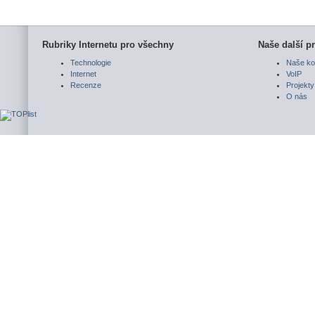
Rubriky Internetu pro všechny
Naše další pr
Technologie
Naše ko
Internet
VoIP
Recenze
Projekty
O nás