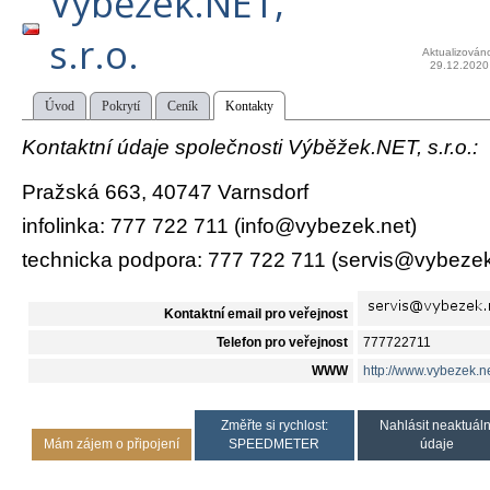
Výběžek.NET,
s.r.o.
Aktualizován
29.12.2020
Úvod
Pokrytí
Ceník
Kontakty
Kontaktní údaje společnosti Výběžek.NET, s.r.o.:
Pražská 663, 40747 Varnsdorf
infolinka: 777 722 711 (info@vybezek.net)
technicka podpora: 777 722 711 (servis@vybezek
Kontaktní email pro veřejnost
Telefon pro veřejnost
777722711
WWW
http://www.vybezek.ne
Změřte si rychlost:
Nahlásit neaktuáln
Mám zájem o připojení
SPEEDMETER
údaje