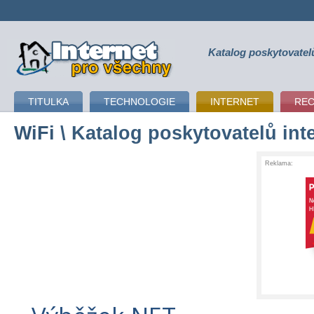
Katalog poskytovatel
připojení k internetu
TITULKA
TECHNOLOGIE
INTERNET
RE
WiFi
\ Katalog poskytovatelů int
Reklama: