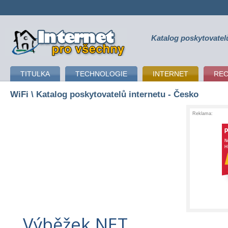
Katalog poskytovatel
připojení k internetu
TITULKA
TECHNOLOGIE
INTERNET
RE
WiFi
\ Katalog poskytovatelů internetu - Česko
Reklama:
Výběžek.NET,