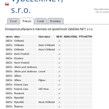
s.r.o.
Aktualizován
29.12.2020
Úvod
Pokrytí
Ceník
Kontakty
Dostupnost připojení k internetu od společnosti Výběžek.NET, s.r.o.:
okres
obec
část obce
Wi-Fi
ADSL/VDSL
FTTx/ETTH
Děčín
Chřibská
✓
Děčín
Chřibská
Dolní Chřibská
✓
Děčín
Chřibská
Horní Chřibská
✓
Děčín
Dolní Podluží
✓
Děčín
Doubice
✓
Děčín
Horní Podluží
✓
Děčín
Jiřetín pod Jedlovou
✓
Děčín
Jiřetín pod Jedlovou
Lesné
✓
Děčín
Jiříkov
✓
Děčín
Jiříkov
Filipov
✓
Děčín
Krásná Lípa
✓
Děčín
Krásná Lípa
Vlčí Hora
✓
Děčín
Rumburk
✓
Děčín
Rybniště
✓
Děčín
Rybniště
Nová Chřibská
✓
Děčín
Šluknov
✓