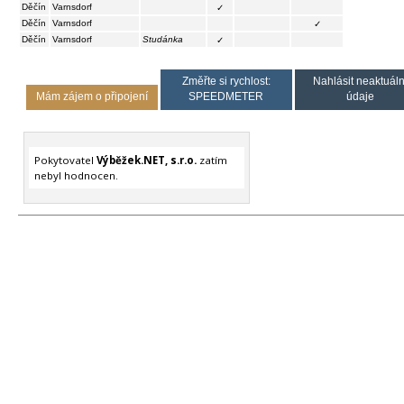
Děčín
Varnsdorf
✓
Děčín
Varnsdorf
✓
Děčín
Varnsdorf
Studánka
✓
Změřte si rychlost:
Nahlásit neaktuáln
Mám zájem o připojení
SPEEDMETER
údaje
Pokytovatel
Výběžek.NET, s.r.o.
zatím
nebyl hodnocen.