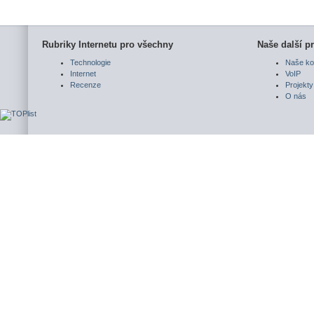
Rubriky Internetu pro všechny
Naše další pr
Technologie
Naše ko
Internet
VoIP
Recenze
Projekty
O nás