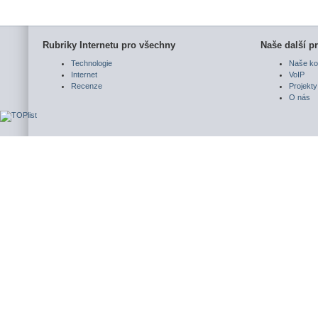
Rubriky Internetu pro všechny
Naše další pr
Technologie
Naše ko
Internet
VoIP
Recenze
Projekty
O nás