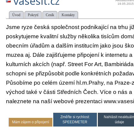
vasesit.cz
Aktualizován
19.05.2015
Úvod
Pokrytí
Ceník
Kontakty
Jsme ryze česká společnost podnikající na trhu ji
poskytujeme kvalitní služby několika tisícům domá
obecním úřadům a dalším institucím jako jsou škol
muzea aj. Dále zajišťujeme připojení k internetu a
kulturních akcích (např. Street For Art, Bambiriáda
schopni se přizpůsobit podle konkrétních požadav
Působíme po celém území hl.m.Prahy, na Praze-
východ také v části Středních Čech. Více o nás a
naleznete na naší webové prezentaci www.vasesi
Změřte si rychlost:
Nahlásit neaktuáln
Mám zájem o připojení
SPEEDMETER
údaje