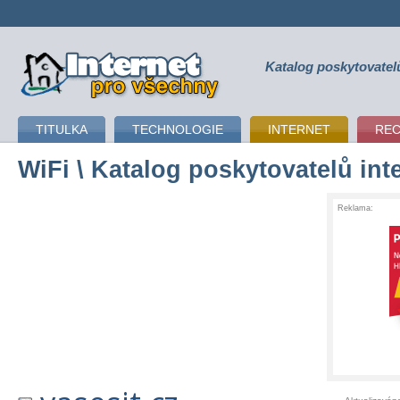
Katalog poskytovatel
připojení k internetu
TITULKA
TECHNOLOGIE
INTERNET
RE
WiFi
\ Katalog poskytovatelů int
Reklama: