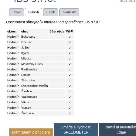
16.01.2015
Úvod
Pokrytí
Ceník
Kontakty
Dostupnost připojení k internetu od společnosti IBS s.r.o.:
okres
obec
část obce
Wi-Fi
Hodonín
Bukovany
✓
Hodonín
Bzenec
✓
Hodonín
Ježov
✓
Hodonín
Kyjov
✓
Hodonín
Milotice
✓
Hodonín
Moravský Písek
✓
Hodonín
Ratíškovice
✓
Hodonín
Skalka
✓
Hodonín
Skoronice
✓
Hodonín
Svatobořice-Mistřín
✓
Hodonín
Šardice
✓
Hodonín
Vacenovice
✓
Hodonín
Vlkoš
✓
Hodonín
Vracov
✓
Hodonín
Žádovice
✓
Změřte si rychlost:
Nahlásit neaktuáln
Mám zájem o připojení
SPEEDMETER
údaje