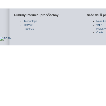
Rubriky Internetu pro všechny
Naše další pr
Technologie
Naše ko
Internet
VoIP
Recenze
Projekty
O nás