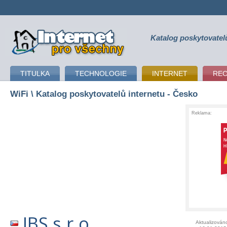
Katalog poskytovatel
připojení k internetu
TITULKA
TECHNOLOGIE
INTERNET
RE
WiFi
\ Katalog poskytovatelů internetu - Česko
Reklama:
IBS s.r.o.
Aktualizován