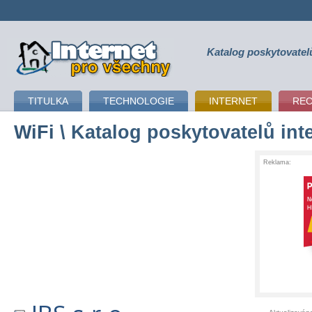
Katalog poskytovatel
připojení k internetu
TITULKA
TECHNOLOGIE
INTERNET
RE
WiFi
\ Katalog poskytovatelů int
Reklama: