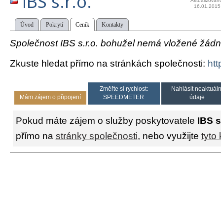
IBS s.r.o.
Aktualizován
16.01.2015
Úvod
Pokrytí
Ceník
Kontakty
Společnost IBS s.r.o. bohužel nemá vložené žádné 
Zkuste hledat přímo na stránkách společnosti:
htt
Změřte si rychlost:
Nahlásit neaktuáln
Mám zájem o připojení
SPEEDMETER
údaje
Pokud máte zájem o služby poskytovatele
IBS s
přímo na
stránky společnosti
, nebo využijte
tyto