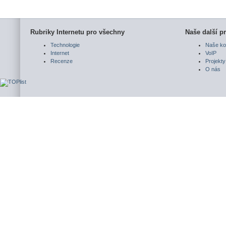
Rubriky Internetu pro všechny
Naše další pr
Technologie
Naše ko
Internet
VoIP
Recenze
Projekty
O nás