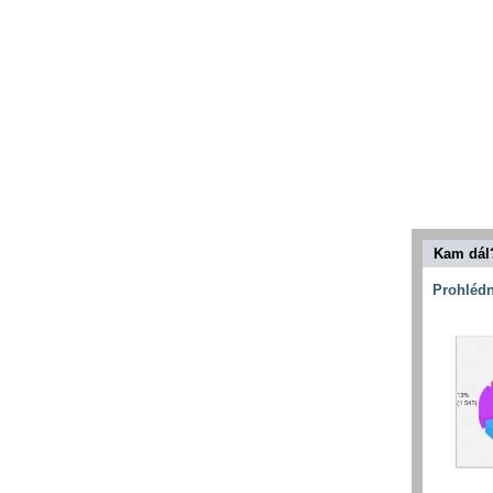
Kam dál
Prohlédn