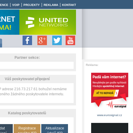
|
|
|
|
RENCE
VOIP
PROJEKTY
REKLAMA
KONTAKT
Partner sekce:
Reklama:
Váš poskytovatel připojení
IP adrese 216.73.217.61 bohužel nemáme
zeného žádného poskytovatele internetu.
Katalog poskytovatelů
www.eurosignal.cz
dat
Registrace
Aktualizace