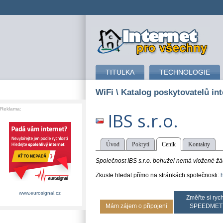
připojení k internetu
TITULKA
TECHNOLOGIE
WiFi
\ Katalog poskytovatelů int
Reklama:
IBS s.r.o.
Úvod
Pokrytí
Ceník
Kontakty
Společnost IBS s.r.o. bohužel nemá vložené žád
Zkuste hledat přímo na stránkách společnosti:
www.eurosignal.cz
Změřte si rych
Mám zájem o připojení
SPEEDMET