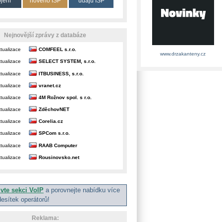
ojení
nového ISP
údajů ISP
Nejnovější zprávy z databáze
tualizace
COMFEEL s.r.o.
www.drzakanteny.cz
tualizace
SELECT SYSTEM, s.r.o.
tualizace
ITBUSINESS, s.r.o.
tualizace
vranet.cz
tualizace
4M Rožnov spol. s r.o.
tualizace
ZděchovNET
tualizace
Corelia.cz
tualizace
SPCom s.r.o.
tualizace
RAAB Computer
tualizace
Rousinovsko.net
ivte sekci VoIP
a porovnejte nabídku více
desítek operátorů!
Reklama: