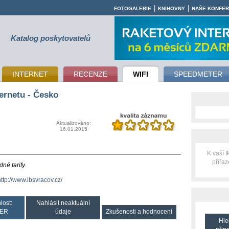
|
|
FOTOGALERIE
KNIHOVNY
NAŠE KONFE
Katalog poskytovatelů
INTERNET
RECENZE
WIFI
SPEEDMETER
ernetu - Česko
Aktualizováno:
16.01.2015
K vaší 
přiřa
né tarify.
http://www.ibsvracov.cz/
lost:
Nahlásit neaktuální
ER
údaje
Zkušenosti a hodnocení
Hle