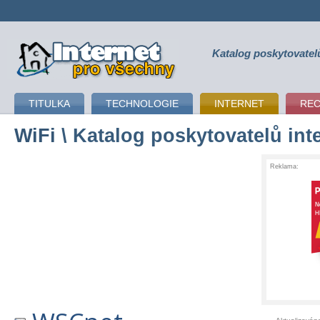
Katalog poskytovatel
připojení k internetu
TITULKA
TECHNOLOGIE
INTERNET
RE
WiFi
\ Katalog poskytovatelů int
Reklama: