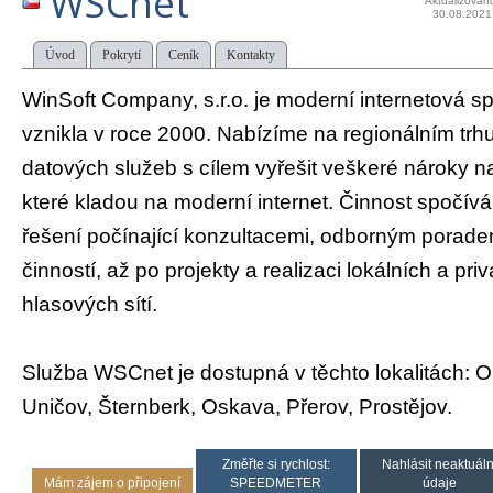
WSCnet
Aktualizován
30.08.2021
Úvod
Pokrytí
Ceník
Kontakty
WinSoft Company, s.r.o. je moderní internetová sp
vznikla v roce 2000. Nabízíme na regionálním trhu
datových služeb s cílem vyřešit veškeré nároky n
které kladou na moderní internet. Činnost spočív
řešení počínající konzultacemi, odborným porade
činností, až po projekty a realizaci lokálních a pr
hlasových sítí.
Služba WSCnet je dostupná v těchto lokalitách: O
Uničov, Šternberk, Oskava, Přerov, Prostějov.
Změřte si rychlost:
Nahlásit neaktuáln
Mám zájem o připojení
SPEEDMETER
údaje