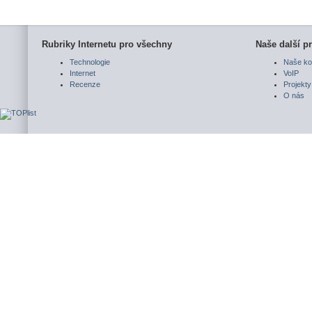
Rubriky Internetu pro všechny
Naše další pr
Technologie
Naše ko
Internet
VoIP
Recenze
Projekty
O nás