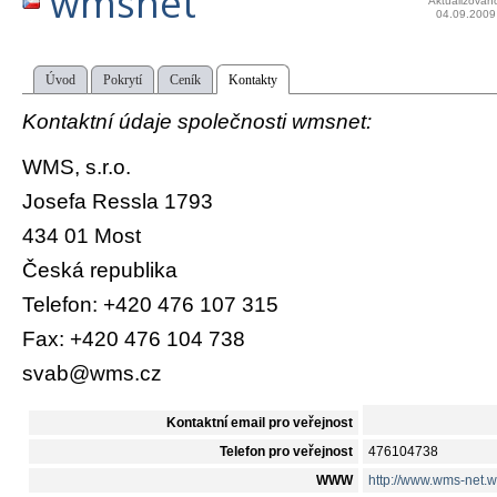
wmsnet
Aktualizován
04.09.2009
Úvod
Pokrytí
Ceník
Kontakty
Kontaktní údaje společnosti wmsnet:
WMS, s.r.o.
Josefa Ressla 1793
434 01 Most
Česká republika
Telefon: +420 476 107 315
Fax: +420 476 104 738
svab@wms.cz
Kontaktní email pro veřejnost
Telefon pro veřejnost
476104738
WWW
http://www.wms-net.