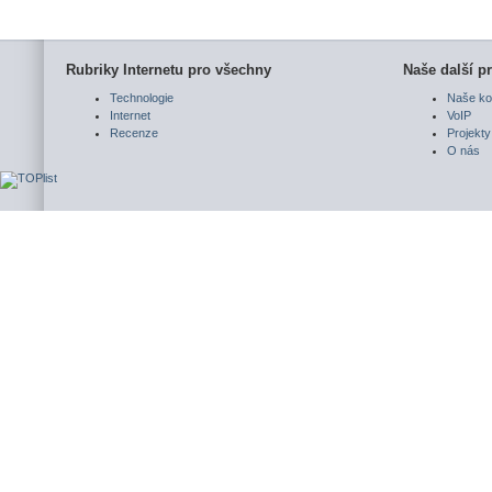
Rubriky Internetu pro všechny
Naše další pr
Technologie
Naše ko
Internet
VoIP
Recenze
Projekty
O nás