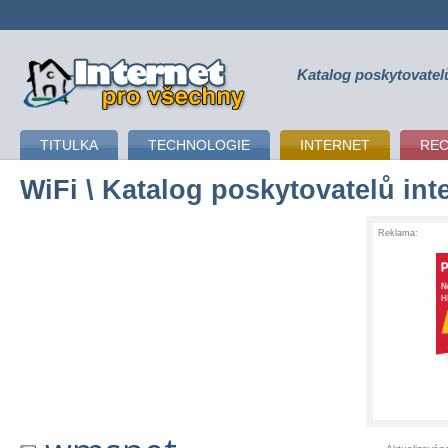
Katalog poskytovatel
připojení k internetu
TITULKA
TECHNOLOGIE
INTERNET
RE
WiFi
\ Katalog poskytovatelů int
Reklama: