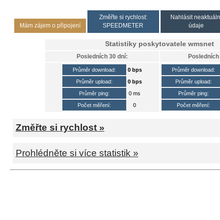
Změřte si rychlost:
Nahlásit neaktuáln
Mám zájem o připojení
SPEEDMETER
údaje
Statistiky poskytovatele
wmsnet
Posledních 30 dní:
Posledních 
Průměr download:
0 bps
Průměr download:
Průměr upload:
0 bps
Průměr upload:
Průměr ping:
0 ms
Průměr ping:
Počet měření:
0
Počet měření:
Změřte si rychlost »
Prohlédněte si více statistik »