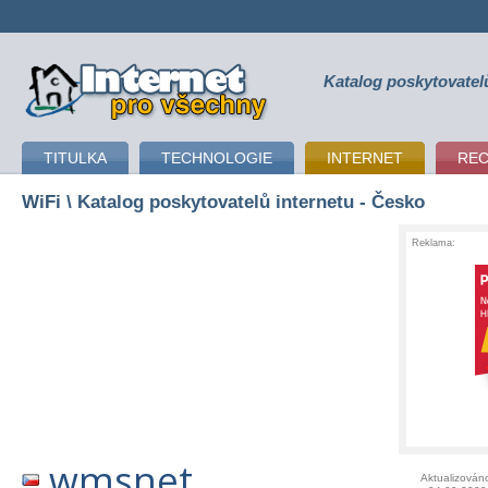
Katalog poskytovatel
připojení k internetu
TITULKA
TECHNOLOGIE
INTERNET
RE
WiFi
\ Katalog poskytovatelů internetu - Česko
Reklama:
wmsnet
Aktualizován