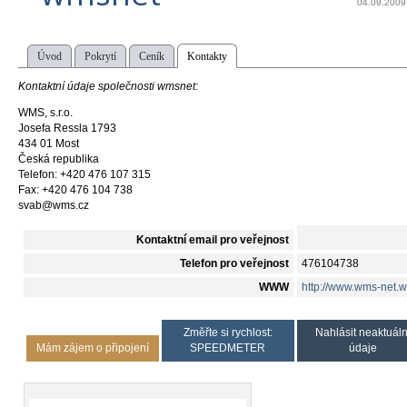
04.09.2009
Úvod
Pokrytí
Ceník
Kontakty
Kontaktní údaje společnosti wmsnet:
WMS, s.r.o.
Josefa Ressla 1793
434 01 Most
Česká republika
Telefon: +420 476 107 315
Fax: +420 476 104 738
svab@wms.cz
Kontaktní email pro veřejnost
Telefon pro veřejnost
476104738
WWW
http://www.wms-net.
Změřte si rychlost:
Nahlásit neaktuáln
Mám zájem o připojení
SPEEDMETER
údaje