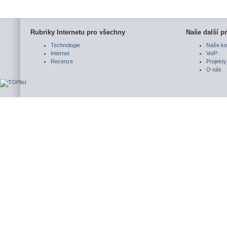
Rubriky Internetu pro všechny
Naše další pr
Technologie
Naše ko
Internet
VoIP
Recenze
Projekty
O nás