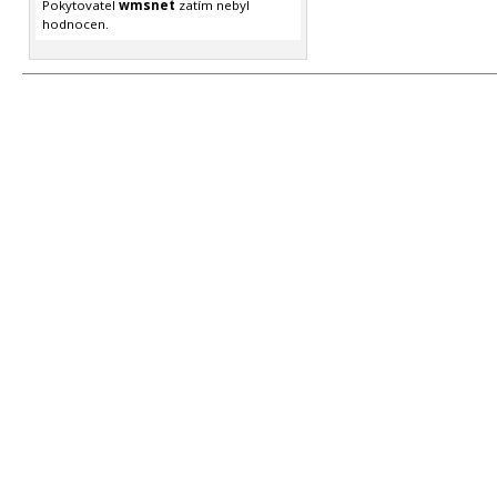
Pokytovatel
wmsnet
zatím nebyl
hodnocen.