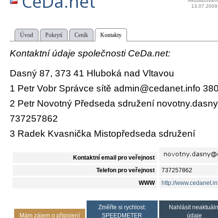
CeDa.net
Aktualizován
13.07.2009
Úvod
Pokrytí
Ceník
Kontakty
Kontaktní údaje společnosti CeDa.net:
Dasný 87, 373 41 Hluboká nad Vltavou
1 Petr Vobr Správce sítě admin@cedanet.info 3
2 Petr Novotný Předseda sdružení novotny.dasn
737257862
3 Radek Kvasnička Mistopředseda sdružení
Kontaktní email pro veřejnost
Telefon pro veřejnost
737257862
WWW
http://www.cedanet.in
Změřte si rychlost:
Nahlásit neaktuáln
Mám zájem o připojení
SPEEDMETER
údaje