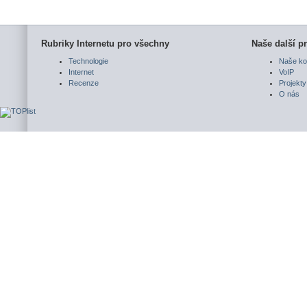
Rubriky Internetu pro všechny
Naše další pr
Technologie
Naše ko
Internet
VoIP
Recenze
Projekty
O nás