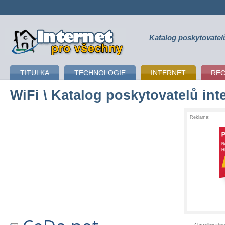
Katalog poskytovatel
připojení k internetu
TITULKA
TECHNOLOGIE
INTERNET
RE
WiFi
\ Katalog poskytovatelů int
Reklama: