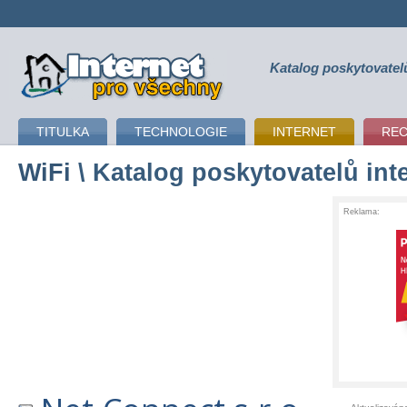
Katalog poskytovatel
připojení k internetu
TITULKA
TECHNOLOGIE
INTERNET
RE
WiFi
\ Katalog poskytovatelů int
Reklama: