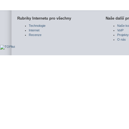
Rubriky Internetu pro všechny
Naše další pr
Technologie
Naše ko
Internet
VoIP
Recenze
Projekty
O nás