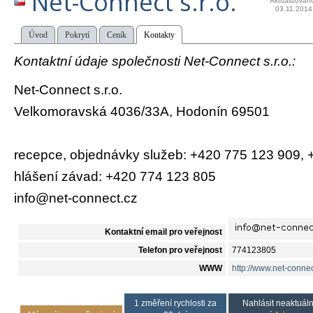
Net-Connect s.r.o.
Aktualizován
03.11.2014
Úvod
Pokrytí
Ceník
Kontakty
Kontaktní údaje společnosti Net-Connect s.r.o.:
Net-Connect s.r.o.
Velkomoravská 4036/33A, Hodonín 69501
recepce, objednávky služeb: +420 775 123 909,
hlášení závad: +420 774 123 805
info@net-connect.cz
Kontaktní email pro veřejnost
Telefon pro veřejnost
774123805
WWW
http://www.net-connec
1 změření rychlosti za
Nahlásit neaktuáln