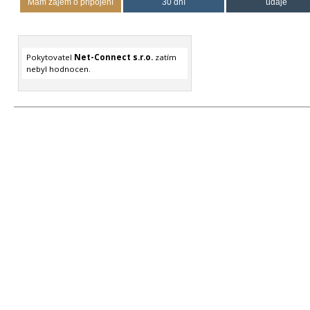
Mám zájem o připojení
30 dní
údaje
Pokytovatel
Net-Connect s.r.o.
zatím
nebyl hodnocen.