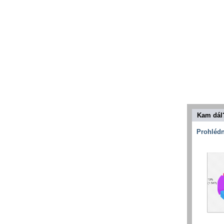
Kam dál
Prohlédn