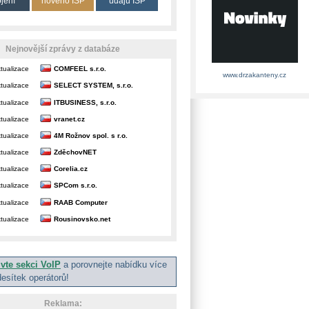
ojení
nového ISP
údajů ISP
Nejnovější zprávy z databáze
tualizace
COMFEEL s.r.o.
www.drzakanteny.cz
tualizace
SELECT SYSTEM, s.r.o.
tualizace
ITBUSINESS, s.r.o.
tualizace
vranet.cz
tualizace
4M Rožnov spol. s r.o.
tualizace
ZděchovNET
tualizace
Corelia.cz
tualizace
SPCom s.r.o.
tualizace
RAAB Computer
tualizace
Rousinovsko.net
ivte sekci VoIP
a porovnejte nabídku více
desítek operátorů!
Reklama: