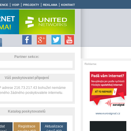
|
|
|
|
RENCE
VOIP
PROJEKTY
REKLAMA
KONTAKT
Partner sekce:
Reklama:
Váš poskytovatel připojení
IP adrese 216.73.217.43 bohužel nemáme
zeného žádného poskytovatele internetu.
Katalog poskytovatelů
www.eurosignal.cz
dat
Registrace
Aktualizace