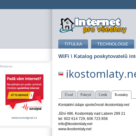
připojení k internetu
TITULKA
TECHNOLOGIE
WiFi
\ Katalog poskytovatelů int
Reklama:
ikostomlaty.n
Úvod
Pokrytí
Ceník
Kontakty
Kontaktní údaje společnosti ikostomlaty.net:
Jížní 486, Kostomlaty nad Labem 289 21
www.eurosignal.cz
tel: 602 614 729, 606 723 858
info@ikostomlaty.net
www.ikostomlaty.net