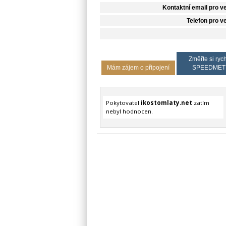
Kontaktní email pro v
Telefon pro v
Změřte si rych
Mám zájem o připojení
SPEEDMET
Pokytovatel
ikostomlaty.net
zatím
nebyl hodnocen.