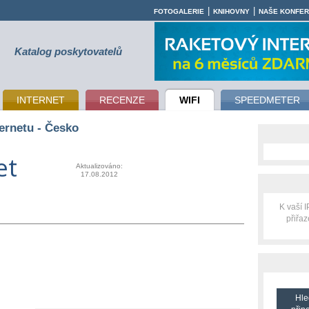
|
|
FOTOGALERIE
KNIHOVNY
NAŠE KONFE
Katalog poskytovatelů
INTERNET
RECENZE
WIFI
SPEEDMETER
ernetu - Česko
et
Aktualizováno:
17.08.2012
K vaší 
přiřa
Hle