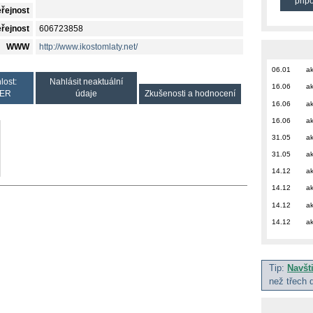
přip
eřejnost
eřejnost
606723858
WWW
http://www.ikostomlaty.net/
06.01
ak
lost:
Nahlásit neaktuální
16.06
ak
ER
údaje
Zkušenosti a hodnocení
16.06
ak
16.06
ak
31.05
ak
31.05
ak
14.12
ak
14.12
ak
14.12
ak
14.12
ak
Tip:
Navšt
než třech 