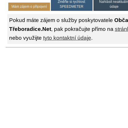
Změřte si rychlost:
Nahlásit neaktuáln
Mám zájem o připojení
SPEEDMETER
údaje
Pokud máte zájem o služby poskytovatele
Obča
Třeboradice.Net
, pak pokračujte přímo na
strán
nebo využijte
tyto kontaktní údaje
.