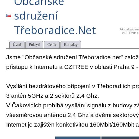
Občanské
sdružení
Třeboradice.Net
Aktualizován
26.01.2014
Úvod
Pokrytí
Ceník
Kontakty
Jsme "Občanské sdružení Třeboradice.net" zalo
přístupu k Internetu a CZFREE v oblasti Praha 9 -
Vysílání bezdrátového přípojení v Třeboradiích pr
3 antén 5GHz a 2 sektorů 2,4 Ghz.
V Čakovicích probíhá vysílání signálu z budovy z
všesměrovou anténou 2,4 Ghz a dvěmi sektorový
Internet je zajištěn konketivitou 160Mbit/160Mbit 