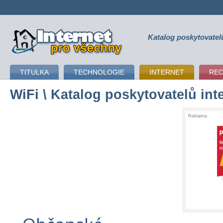
Katalog poskytovatel
připojení k internetu
TITULKA
TECHNOLOGIE
INTERNET
RE
WiFi
\ Katalog poskytovatelů int
Reklama: