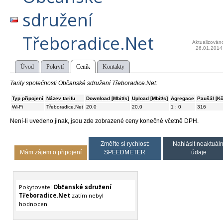
sdružení
Třeboradice.Net
Aktualizován
26.01.2014
Úvod
Pokrytí
Ceník
Kontakty
Tarify společnosti Občanské sdružení Třeboradice.Net:
Typ připojení
Název tarifu
Download [Mbit/s]
Upload [Mbit/s]
Agregace
Paušál [Kč
Wi-Fi
Třeboradice.Net
20.0
20.0
1 : 0
316
Není-li uvedeno jinak, jsou zde zobrazené ceny konečné včetně DPH.
Změřte si rychlost:
Nahlásit neaktuáln
Mám zájem o připojení
SPEEDMETER
údaje
Pokytovatel
Občanské sdružení
Třeboradice.Net
zatím nebyl
hodnocen.