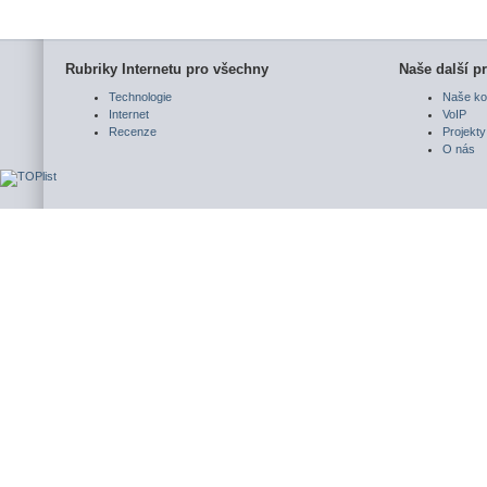
Rubriky Internetu pro všechny
Naše další pr
Technologie
Naše ko
Internet
VoIP
Recenze
Projekty
O nás