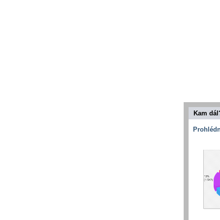
Kam dál
Prohlédn