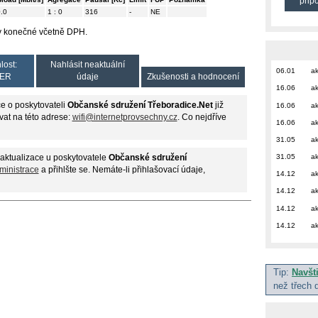
přip
.0
1 : 0
316
-
NE
ny konečné včetně DPH.
lost:
Nahlásit neaktuální
06.01
ak
ER
údaje
Zkušenosti a hodnocení
16.06
ak
e o poskytovateli
Občanské sdružení Třeboradice.Net
již
16.06
ak
vat na této adrese:
wifi@internetprovsechny.cz
. Co nejdříve
16.06
ak
31.05
ak
31.05
ak
aktualizace u poskytovatele
Občanské sdružení
ministrace
a přihlšte se. Nemáte-li přihlašovací údaje,
14.12
ak
14.12
ak
14.12
ak
14.12
ak
Tip:
Navšt
než třech 