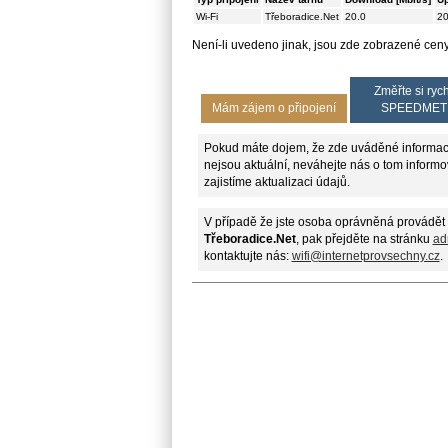
Wi-Fi
Třeboradice.Net
20.0
20
Není-li uvedeno jinak, jsou zde zobrazené ce
Změřte si rych
Mám zájem o připojení
SPEEDMET
Pokud máte dojem, že zde uváděné informac
nejsou aktuální, neváhejte nás o tom informo
zajistíme aktualizaci údajů.
V případě že jste osoba oprávněná provádět 
Třeboradice.Net
, pak přejděte na stránku
ad
kontaktujte nás:
wifi@internetprovsechny.cz
.