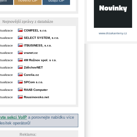
ojení
nového ISP
údajů ISP
Nejnovější zprávy z databáze
tualizace
COMFEEL s.r.o.
www.drzakanteny.cz
tualizace
SELECT SYSTEM, s.r.o.
tualizace
ITBUSINESS, s.r.o.
tualizace
vranet.cz
tualizace
4M Rožnov spol. s r.o.
tualizace
ZděchovNET
tualizace
Corelia.cz
tualizace
SPCom s.r.o.
tualizace
RAAB Computer
tualizace
Rousinovsko.net
ivte sekci VoIP
a porovnejte nabídku více
desítek operátorů!
Reklama: