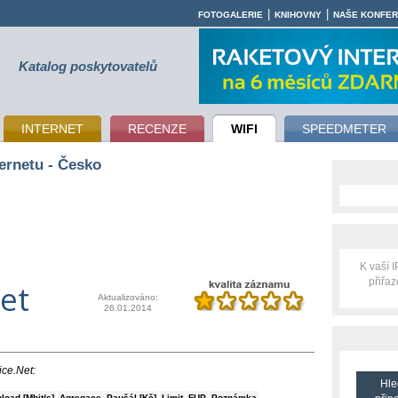
|
|
FOTOGALERIE
KNIHOVNY
NAŠE KONFE
Katalog poskytovatelů
INTERNET
RECENZE
WIFI
SPEEDMETER
ernetu - Česko
K vaší 
přiřa
et
Aktualizováno:
26.01.2014
ice.Net:
Hle
load [Mbit/s]
Agregace
Paušál [Kč]
Limit
FUP
Poznámka