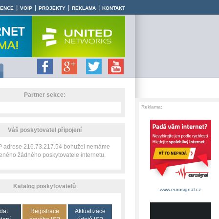
|
|
|
|
RENCE
VOIP
PROJEKTY
REKLAMA
KONTAKT
Partner sekce:
Reklama:
Váš poskytovatel připojení
IP adrese 216.73.217.54 bohužel nemáme
zeného žádného poskytovatele internetu.
Katalog poskytovatelů
www.eurosignal.cz
dat
Registrace
Aktualizace