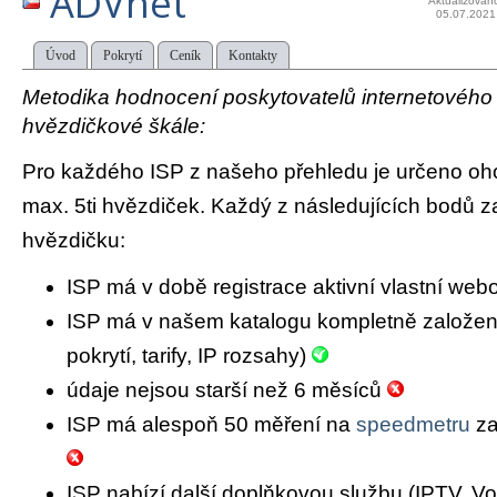
ADVnet
Aktualizován
05.07.2021
Úvod
Pokrytí
Ceník
Kontakty
Metodika hodnocení poskytovatelů internetového př
hvězdičkové škále:
Pro každého ISP z našeho přehledu je určeno oh
max. 5ti hvězdiček. Každý z následujících bodů za
hvězdičku:
ISP má v době registrace aktivní vlastní we
ISP má v našem katalogu kompletně založený 
pokrytí, tarify, IP rozsahy)
údaje nejsou starší než 6 měsíců
ISP má alespoň 50 měření na
speedmetru
za
ISP nabízí další doplňkovou službu (IPTV, Vo