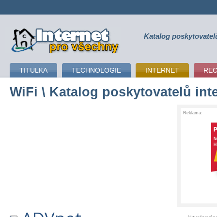
Katalog poskytovatel
připojení k internetu
TITULKA
TECHNOLOGIE
INTERNET
RE
WiFi
\ Katalog poskytovatelů int
Reklama: