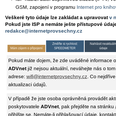
GSM, zapojení v programu
Internet pro knih
Veškeré tyto údaje lze zakládat a upravovat
v 
Pokud jste ISP a nemáte ješte přístupové údaj
redakce@internetprovsechny.cz
Změřte si rychlost:
Nahlásit neaktuáln
Mám zájem o připojení
SPEEDMETER
údaje
Pokud máte dojem, že zde uváděné informace o 
ADVnet
již nejsou aktuální, neváhejte nás o tom
adrese:
wifi@internetprovsechny.cz
. Co nejdříve
aktualizaci údajů.
V případě že jste osoba oprávněná provádět akt
poskytovatele
ADVnet
, pak přejděte na stránku
přihlšte se. Nemáte-li přihlašovací údaje, kontakt