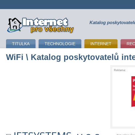
Katalog poskytovatel
připojení k internetu
TITULKA
TECHNOLOGIE
INTERNET
RE
WiFi
\ Katalog poskytovatelů int
Reklama: