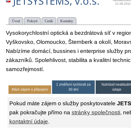
JETSYSTEMS, v.o.s.
Aktualizován
21.09.2011
Úvod
Pokrytí
Ceník
Kontakty
Vysokorychlostní optická a bezdrátová síť v regio
Vyškovsko, Olomoucko, Šternberk a okolí, Moravs
Nabízíme domácí, bussines i enterprise služby pr
zákazníků. Spolehlivost, stabilita a kvalitní techn
samozřejmostí.
1 změření rychlosti za
Nahlásit neaktuáln
Mám zájem o připojení
30 dní
údaje
Pokud máte zájem o služby poskytovatele
JETS
pak pokračujte přímo na
stránky společnosti
, ne
kontaktní údaje
.