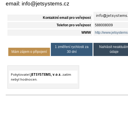
email: info@jetsystems.cz
Kontaktní email pro veřejnost
Telefon pro veřejnost
588008009
WWW
http://www.jetsystems
1 změření rychlosti za
Nahlásit neaktuáln
Mám zájem o připojení
30 dní
údaje
Pokytovatel
JETSYSTEMS, v.o.s.
zatím
nebyl hodnocen.