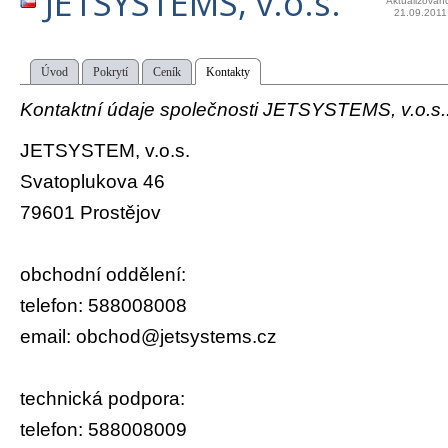
JETSYSTEMS, v.o.s.
Aktualizován
21.09.2011
Úvod
Pokrytí
Ceník
Kontakty
Kontaktní údaje společnosti JETSYSTEMS, v.o.s.
JETSYSTEM, v.o.s.
Svatoplukova 46
79601 Prostějov
obchodní oddělení:
telefon: 588008008
email: obchod@jetsystems.cz
technická podpora:
telefon: 588008009