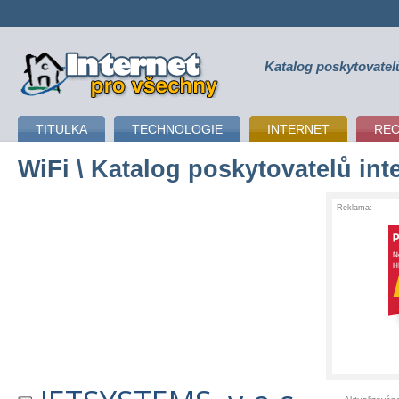
Katalog poskytovatel
připojení k internetu
TITULKA
TECHNOLOGIE
INTERNET
RE
WiFi
\ Katalog poskytovatelů int
Reklama: