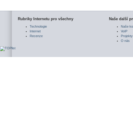
Rubriky Internetu pro všechny
Naše další pr
Technologie
Naše ko
Internet
VoIP
Recenze
Projekty
O nás