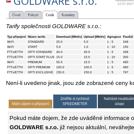
GOLDWARE s.r.o.
Aktualizován
12.07.2017
Úvod
Pokrytí
Ceník
Kontakty
Tarify společnosti GOLDWARE s.r.o.:
Typ připojení
Název tarifu
Download [Mbit/s]
Upload [Mbit/s]
Agregace
Paušál 
Wi-Fi
STANDARD
25.0
5.0
1 : 5
348
Wi-Fi
START
5.0
1.0
1 : 10
150
FTTx/ETTH
OPTI STANDARD
40.0
40.0
1 : 5
348
FTTx/ETTH
OPTI START PLUS
15.0
15.0
1 : 10
300
Wi-Fi
PREMIUM
50.0
10.0
1 : 5
480
FTTx/ETTH
OPTI PREMIUM
100.0
100.0
1 : 5
480
FTTx/ETTH
OPTI EXCLUSIVE
150.0
150.0
1 : 5
787
Není-li uvedeno jinak, jsou zde zobrazené ceny
Změřte si rychlost:
Nahlásit neaktuáln
Mám zájem o připojení
SPEEDMETER
údaje
Pokud máte dojem, že zde uváděné informace o 
GOLDWARE s.r.o.
již nejsou aktuální, neváhejt