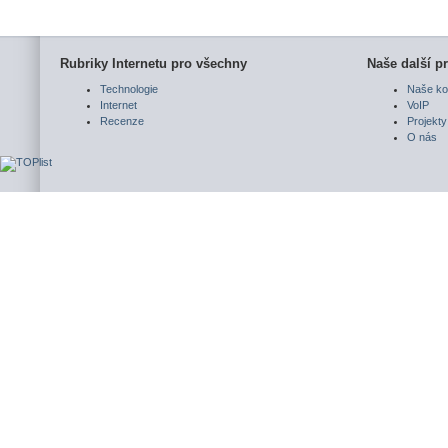
Rubriky Internetu pro všechny
Naše další pr
Technologie
Naše ko
Internet
VoIP
Recenze
Projekty
O nás