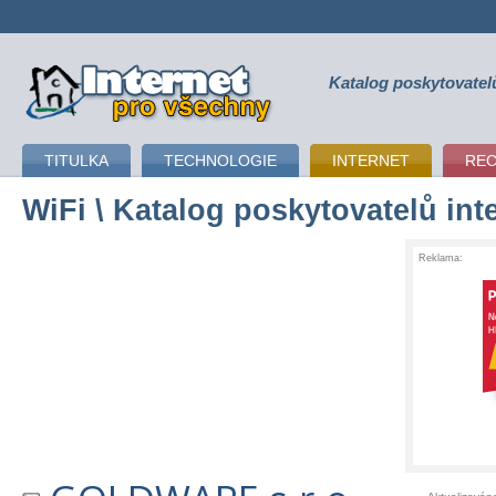
Katalog poskytovatel
připojení k internetu
TITULKA
TECHNOLOGIE
INTERNET
RE
WiFi
\ Katalog poskytovatelů int
Reklama: