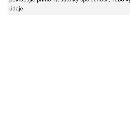
údaje
.