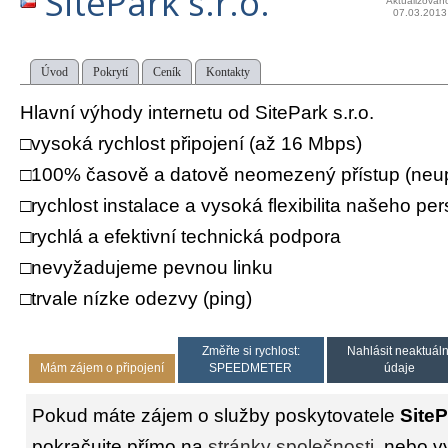
SitePark s.r.o.
Aktualizován
07.03.2013
Úvod
Pokrytí
Ceník
Kontakty
Hlavní výhody internetu od SitePark s.r.o.
□vysoká rychlost připojení (až 16 Mbps)
□100% časově a datově neomezený přístup (neu
□rychlost instalace a vysoká flexibilita našeho pe
□rychlá a efektivní technická podpora
□nevyžadujeme pevnou linku
□trvale nízke odezvy (ping)
Změřte si rychlost:
Nahlásit neaktuáln
Mám zájem o připojení
SPEEDMETER
údaje
Pokud máte zájem o služby poskytovatele
SiteP
pokračujte přímo na
stránky společnosti
, nebo v