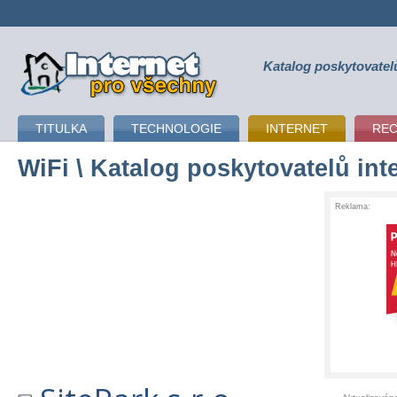
Katalog poskytovatel
připojení k internetu
TITULKA
TECHNOLOGIE
INTERNET
RE
WiFi
\ Katalog poskytovatelů int
Reklama: