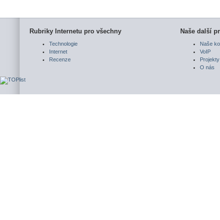
Rubriky Internetu pro všechny
Naše další pr
Technologie
Naše ko
Internet
VoIP
Recenze
Projekty
O nás