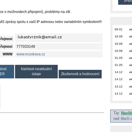
přip
e o možnostech připojení), problémy na síti .
S zprávy spolu s vaší IP adresou nebo variabilním symbolem!!!
06.01
ak
16.06
ak
eřejnost
16.06
ak
eřejnost
777033149
16.06
ak
WWW
www.ncostrava.cz
31.05
ak
31.05
ak
lost:
Nahlásit neaktuální
14.12
ak
ER
údaje
Zkušenosti a hodnocení
14.12
ak
14.12
ak
14.12
ak
Tip:
Navšt
než třech 