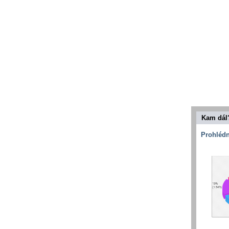
Kam dál
Prohlédn