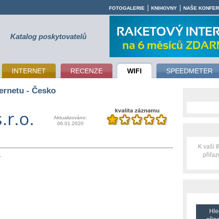
|
|
FOTOGALERIE
KNIHOVNY
NAŠE KONFE
Katalog poskytovatelů
INTERNET
RECENZE
WIFI
SPEEDMETER
ernetu - Česko
.r.o.
Aktualizováno:
06.01.2020
K vaší 
přiřa
:
Hle