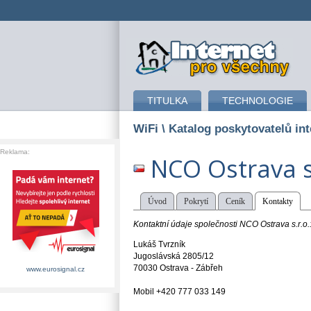
připojení k internetu
TITULKA
TECHNOLOGIE
WiFi
\ Katalog poskytovatelů int
Reklama:
NCO Ostrava s
Úvod
Pokrytí
Ceník
Kontakty
Kontaktní údaje společnosti NCO Ostrava s.r.o.
Lukáš Tvrzník
Jugoslávská 2805/12
70030 Ostrava - Zábřeh
www.eurosignal.cz
Mobil +420 777 033 149