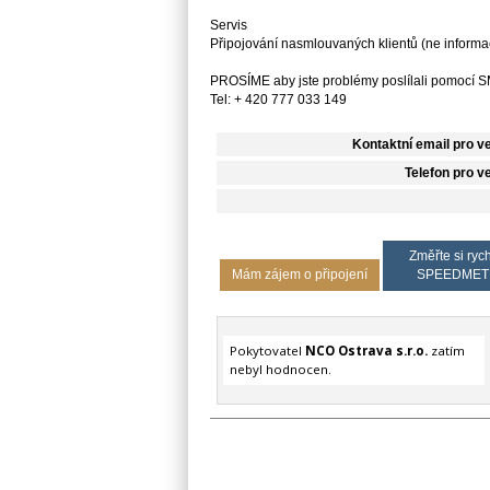
Servis
Připojování nasmlouvaných klientů (ne informac
PROSÍME aby jste problémy poslílali pomocí SM
Tel: + 420 777 033 149
Kontaktní email pro v
Telefon pro v
Změřte si rych
Mám zájem o připojení
SPEEDMET
Pokytovatel
NCO Ostrava s.r.o.
zatím
nebyl hodnocen.