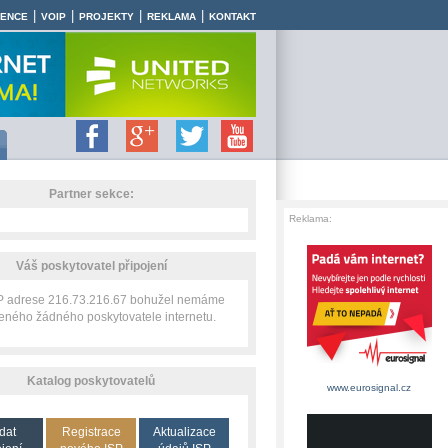
|
|
|
|
RENCE
VOIP
PROJEKTY
REKLAMA
KONTAKT
Partner sekce:
Reklama:
Váš poskytovatel připojení
IP adrese 216.73.216.67 bohužel nemáme
zeného žádného poskytovatele internetu.
Katalog poskytovatelů
www.eurosignal.cz
dat
Registrace
Aktualizace