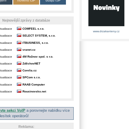
ojení
nového ISP
údajů ISP
Nejnovější zprávy z databáze
tualizace
COMFEEL s.r.o.
www.drzakanteny.cz
tualizace
SELECT SYSTEM, s.r.o.
tualizace
ITBUSINESS, s.r.o.
tualizace
vranet.cz
tualizace
4M Rožnov spol. s r.o.
tualizace
ZděchovNET
tualizace
Corelia.cz
tualizace
SPCom s.r.o.
tualizace
RAAB Computer
tualizace
Rousinovsko.net
ivte sekci VoIP
a porovnejte nabídku více
desítek operátorů!
Reklama: