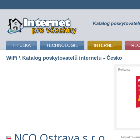
Katalog poskytovatel
připojení k internetu
TITULKA
TECHNOLOGIE
INTERNET
RE
WiFi
\ Katalog poskytovatelů internetu - Česko
Reklama:
NCO Ostrava s.r.o.
Aktualizován