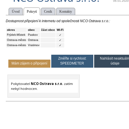
06.01.2020
Úvod
Pokrytí
Ceník
Kontakty
Dostupnost připojení k internetu od společnosti NCO Ostrava s.r.o.:
okres
obec
část obce
Wi-Fi
Frýdek-Místek
Paskov
✓
Ostrava-město
Ostrava
✓
Ostrava-město
Vratimov
✓
Změřte si rychlost:
Nahlásit neaktuáln
Mám zájem o připojení
SPEEDMETER
údaje
Pokytovatel
NCO Ostrava s.r.o.
zatím
nebyl hodnocen.