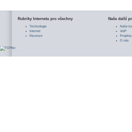
Rubriky Internetu pro všechny
Naše další pr
Technologie
Naše ko
Internet
VoIP
Recenze
Projekty
O nás