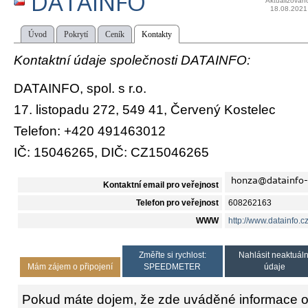
DATAINFO
Aktualizován
18.08.2021
Úvod
Pokrytí
Ceník
Kontakty
Kontaktní údaje společnosti DATAINFO:
DATAINFO, spol. s r.o.
17. listopadu 272, 549 41, Červený Kostelec
Telefon: +420 491463012
IČ: 15046265, DIČ: CZ15046265
Kontaktní email pro veřejnost
Telefon pro veřejnost
608262163
WWW
http://www.datainfo.cz
Změřte si rychlost:
Nahlásit neaktuáln
Mám zájem o připojení
SPEEDMETER
údaje
Pokud máte dojem, že zde uváděné informace o 