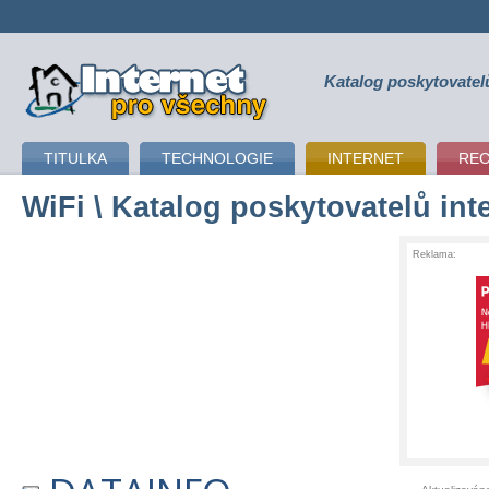
Katalog poskytovatel
připojení k internetu
TITULKA
TECHNOLOGIE
INTERNET
RE
WiFi
\ Katalog poskytovatelů int
Reklama: