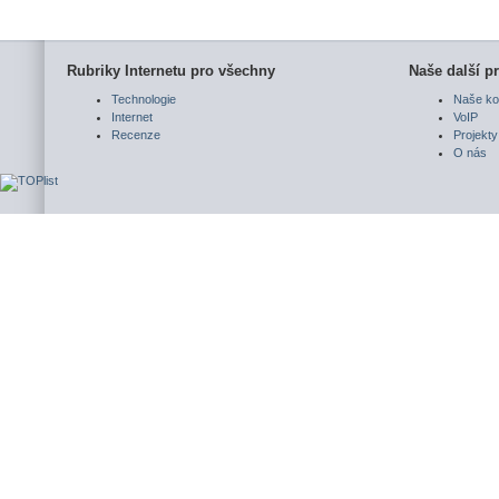
Rubriky Internetu pro všechny
Naše další pr
Technologie
Naše ko
Internet
VoIP
Recenze
Projekty
O nás