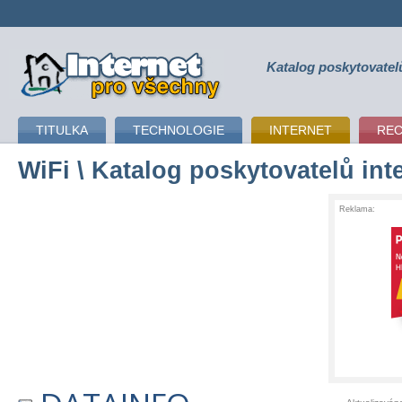
Katalog poskytovatel
připojení k internetu
TITULKA
TECHNOLOGIE
INTERNET
RE
WiFi
\ Katalog poskytovatelů int
Reklama: