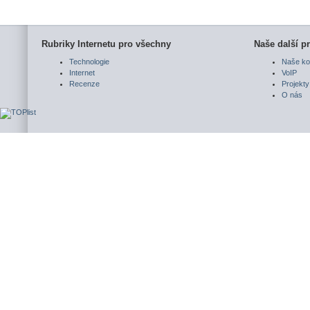
Rubriky Internetu pro všechny
Naše další pr
Technologie
Naše ko
Internet
VoIP
Recenze
Projekty
O nás