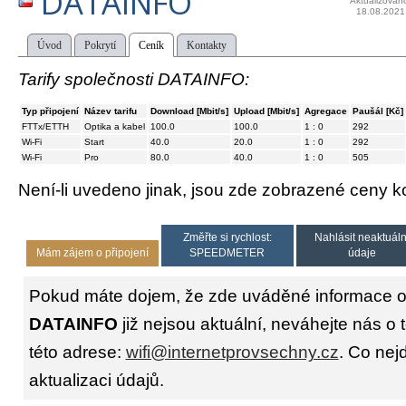
DATAINFO
Aktualizován
18.08.2021
Úvod
Pokrytí
Ceník
Kontakty
Tarify společnosti DATAINFO:
Typ připojení
Název tarifu
Download [Mbit/s]
Upload [Mbit/s]
Agregace
Paušál [Kč]
FTTx/ETTH
Optika a kabel
100.0
100.0
1 : 0
292
Wi-Fi
Start
40.0
20.0
1 : 0
292
Wi-Fi
Pro
80.0
40.0
1 : 0
505
Není-li uvedeno jinak, jsou zde zobrazené ceny
Změřte si rychlost:
Nahlásit neaktuáln
Mám zájem o připojení
SPEEDMETER
údaje
Pokud máte dojem, že zde uváděné informace o 
DATAINFO
již nejsou aktuální, neváhejte nás o
této adrese:
wifi@internetprovsechny.cz
. Co nejd
aktualizaci údajů.