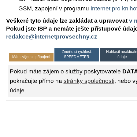
GSM, zapojení v programu
Internet pro knih
Veškeré tyto údaje lze zakládat a upravovat
v 
Pokud jste ISP a nemáte ješte přístupové údaj
redakce@internetprovsechny.cz
Změřte si rychlost:
Nahlásit neaktuáln
Mám zájem o připojení
SPEEDMETER
údaje
Pokud máte zájem o služby poskytovatele
DAT
pokračujte přímo na
stránky společnosti
, nebo v
údaje
.