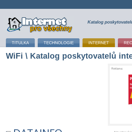
Katalog poskytovatel
připojení k internetu
TITULKA
TECHNOLOGIE
INTERNET
RE
WiFi
\ Katalog poskytovatelů int
Reklama: