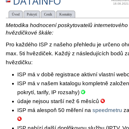
DATAINFO
Aktualizován
18.08.2021
Úvod
Pokrytí
Ceník
Kontakty
Metodika hodnocení poskytovatelů internetového př
hvězdičkové škále:
Pro každého ISP z našeho přehledu je určeno oh
max. 5ti hvězdiček. Každý z následujících bodů za
hvězdičku:
ISP má v době registrace aktivní vlastní we
ISP má v našem katalogu kompletně založený 
pokrytí, tarify, IP rozsahy)
údaje nejsou starší než 6 měsíců
ISP má alespoň 50 měření na
speedmetru
za
ISP nabízí další doplňkovou službu (IPTV, Vo