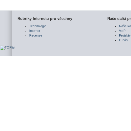
Rubriky Internetu pro všechny
Naše další pr
Technologie
Naše ko
Internet
VoIP
Recenze
Projekty
O nás