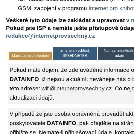
GSM, zapojení v programu
Internet pro knih
Veškeré tyto údaje lze zakládat a upravovat
v 
Pokud jste ISP a nemáte ješte přístupové údaj
redakce@internetprovsechny.cz
Změřte si rychlost:
Nahlásit neaktuáln
Mám zájem o připojení
SPEEDMETER
údaje
Pokud máte dojem, že zde uváděné informace o 
DATAINFO
již nejsou aktuální, neváhejte nás o
této adrese:
wifi@internetprovsechny.cz
. Co nejd
aktualizaci údajů.
V případě že jste osoba oprávněná provádět akt
poskytovatele
DATAINFO
, pak přejděte na strá
přihlšte se. Nemáte-li přihlašovací údaje, kontakt