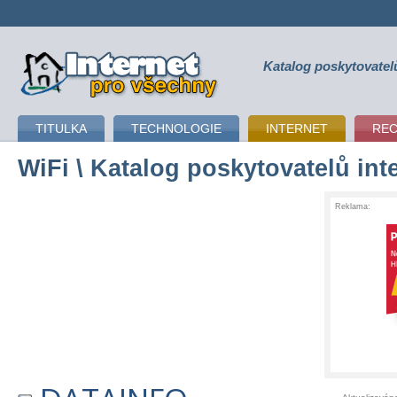
Katalog poskytovatel
připojení k internetu
TITULKA
TECHNOLOGIE
INTERNET
RE
WiFi
\ Katalog poskytovatelů int
Reklama: