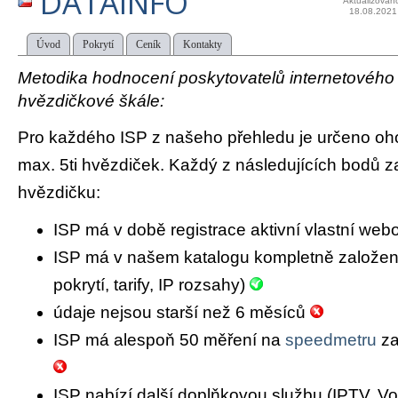
DATAINFO
Aktualizován
18.08.2021
Úvod
Pokrytí
Ceník
Kontakty
Metodika hodnocení poskytovatelů internetového př
hvězdičkové škále:
Pro každého ISP z našeho přehledu je určeno oh
max. 5ti hvězdiček. Každý z následujících bodů za
hvězdičku:
ISP má v době registrace aktivní vlastní we
ISP má v našem katalogu kompletně založený 
pokrytí, tarify, IP rozsahy)
údaje nejsou starší než 6 měsíců
ISP má alespoň 50 měření na
speedmetru
za
ISP nabízí další doplňkovou službu (IPTV, Vo