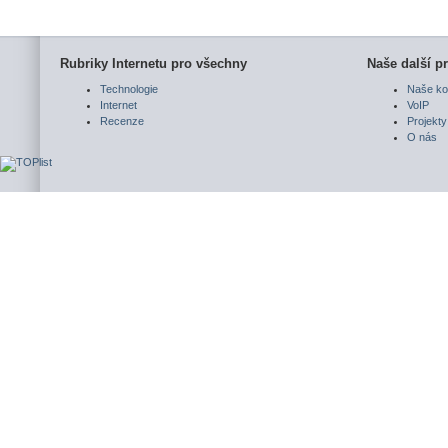
Rubriky Internetu pro všechny
Naše další pr
Technologie
Naše ko
Internet
VoIP
Recenze
Projekty
O nás