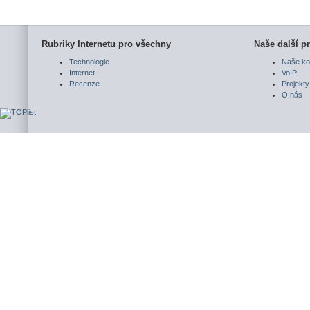
Rubriky Internetu pro všechny
Naše další pr
Technologie
Naše ko
Internet
VoIP
Recenze
Projekty
O nás