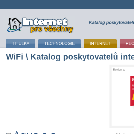
Katalog poskytovatel
připojení k internetu
TITULKA
TECHNOLOGIE
INTERNET
RE
WiFi
\ Katalog poskytovatelů int
Reklama: