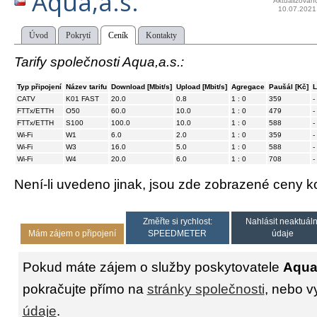
Aqua,a.s.
Aktualizován
10.07.2021
Úvod
Pokrytí
Ceník
Kontakty
Tarify společnosti Aqua,a.s.:
Typ připojení
Název tarifu
Download [Mbit/s]
Upload [Mbit/s]
Agregace
Paušál [Kč]
L
CATV
K01 FAST
20.0
0.8
1 : 0
359
-
FTTx/ETTH
O50
60.0
10.0
1 : 0
479
-
FTTx/ETTH
S100
100.0
10.0
1 : 0
588
-
Wi-Fi
W1
6.0
2.0
1 : 0
359
-
Wi-Fi
W3
16.0
5.0
1 : 0
588
-
Wi-Fi
W4
20.0
6.0
1 : 0
708
-
Není-li uvedeno jinak, jsou zde zobrazené ceny
Změřte si rychlost:
Nahlásit neaktuáln
Mám zájem o připojení
SPEEDMETER
údaje
Pokud máte zájem o služby poskytovatele
Aqua,
pokračujte přímo na
stránky společnosti
, nebo v
údaje
.