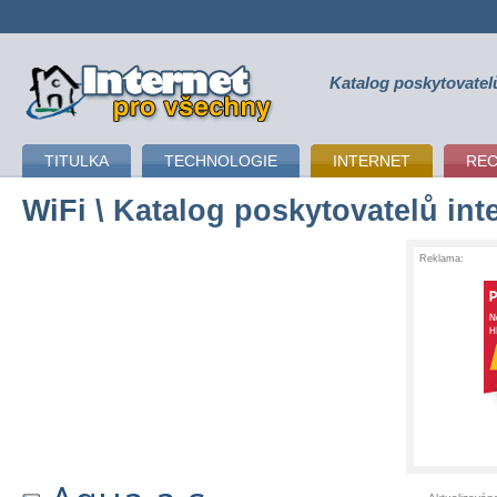
Katalog poskytovatel
připojení k internetu
TITULKA
TECHNOLOGIE
INTERNET
RE
WiFi
\ Katalog poskytovatelů int
Reklama: