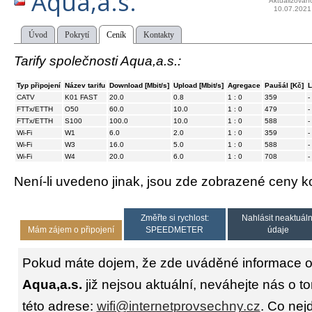
Aqua,a.s.
Aktualizován
10.07.2021
Úvod
Pokrytí
Ceník
Kontakty
Tarify společnosti Aqua,a.s.:
Typ připojení
Název tarifu
Download [Mbit/s]
Upload [Mbit/s]
Agregace
Paušál [Kč]
L
CATV
K01 FAST
20.0
0.8
1 : 0
359
-
FTTx/ETTH
O50
60.0
10.0
1 : 0
479
-
FTTx/ETTH
S100
100.0
10.0
1 : 0
588
-
Wi-Fi
W1
6.0
2.0
1 : 0
359
-
Wi-Fi
W3
16.0
5.0
1 : 0
588
-
Wi-Fi
W4
20.0
6.0
1 : 0
708
-
Není-li uvedeno jinak, jsou zde zobrazené ceny
Změřte si rychlost:
Nahlásit neaktuáln
Mám zájem o připojení
SPEEDMETER
údaje
Pokud máte dojem, že zde uváděné informace o 
Aqua,a.s.
již nejsou aktuální, neváhejte nás o t
této adrese:
wifi@internetprovsechny.cz
. Co nejd