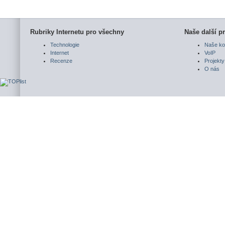
Rubriky Internetu pro všechny
Naše další pr
Technologie
Naše ko
Internet
VoIP
Recenze
Projekty
O nás