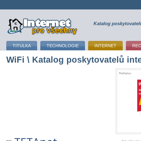
Katalog poskytovatel
připojení k internetu
TITULKA
TECHNOLOGIE
INTERNET
RE
WiFi
\ Katalog poskytovatelů int
Reklama: