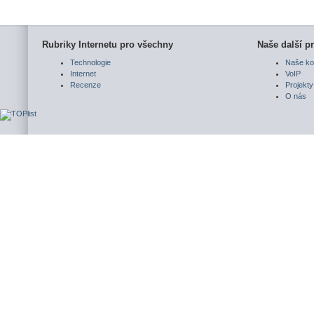
Rubriky Internetu pro všechny
Naše další pr
Technologie
Naše ko
Internet
VoIP
Recenze
Projekty
O nás