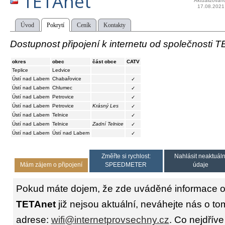
TETAnet
Aktualizován
17.08.2021
Úvod
Pokrytí
Ceník
Kontakty
Dostupnost připojení k internetu od společnosti T
okres
obec
část obce
CATV
Teplice
Ledvice
Ústí nad Labem
Chabařovice
✓
Ústí nad Labem
Chlumec
✓
Ústí nad Labem
Petrovice
✓
Ústí nad Labem
Petrovice
Krásný Les
✓
Ústí nad Labem
Telnice
✓
Ústí nad Labem
Telnice
Zadní Telnice
✓
Ústí nad Labem
Ústí nad Labem
✓
Změřte si rychlost:
Nahlásit neaktuáln
Mám zájem o připojení
SPEEDMETER
údaje
Pokud máte dojem, že zde uváděné informace o 
TETAnet
již nejsou aktuální, neváhejte nás o to
adrese:
wifi@internetprovsechny.cz
. Co nejdříve