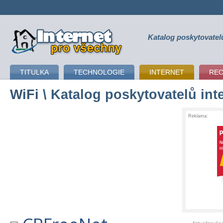
Katalog poskytovatel
připojení k internetu
TITULKA
TECHNOLOGIE
INTERNET
RE
WiFi
\ Katalog poskytovatelů int
Reklama: