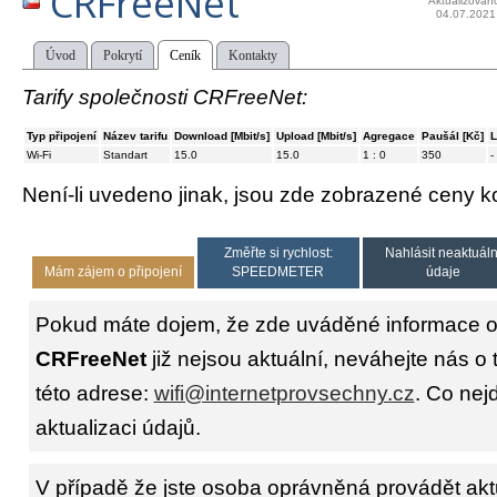
CRFreeNet
Aktualizován
04.07.2021
Úvod
Pokrytí
Ceník
Kontakty
Tarify společnosti CRFreeNet:
Typ připojení
Název tarifu
Download [Mbit/s]
Upload [Mbit/s]
Agregace
Paušál [Kč]
L
Wi-Fi
Standart
15.0
15.0
1 : 0
350
-
Není-li uvedeno jinak, jsou zde zobrazené ceny
Změřte si rychlost:
Nahlásit neaktuáln
Mám zájem o připojení
SPEEDMETER
údaje
Pokud máte dojem, že zde uváděné informace o 
CRFreeNet
již nejsou aktuální, neváhejte nás o
této adrese:
wifi@internetprovsechny.cz
. Co nejd
aktualizaci údajů.
V případě že jste osoba oprávněná provádět akt