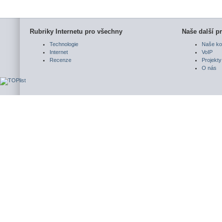
Rubriky Internetu pro všechny
Naše další pr
Technologie
Naše ko
Internet
VoIP
Recenze
Projekty
O nás