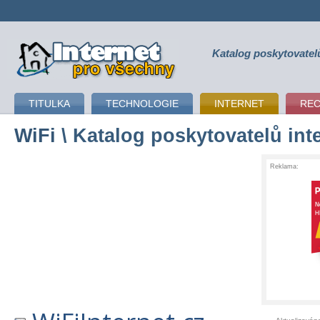
Katalog poskytovatel
připojení k internetu
TITULKA
TECHNOLOGIE
INTERNET
RE
WiFi
\ Katalog poskytovatelů int
Reklama: