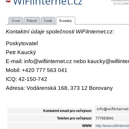
WiFiInternet.cz
Aktualizován
22.02.2009
Úvod
Pokrytí
Ceník
Kontakty
Kontaktní údaje společnosti WiFiInternet.cz:
Poskytovatel
Petr Kaucký
E-mail: info@wifiinternet.cz nebo kaucky@wifiinte
Mobil: +420 777 563 041
ICQ: 42-150-742
Adresa: Vodárenská 168, 373 12 Borovany
Kontaktní email pro veřejnost
Telefon pro veřejnost
777563041
WWW
http://www.wifiinterne