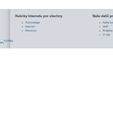
Rubriky Internetu pro všechny
Naše další pr
Technologie
Naše ko
Internet
VoIP
Recenze
Projekty
O nás