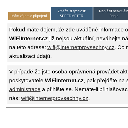
Změřte si rychlost:
Nahlásit neaktuáln
Mám zájem o připojení
SPEEDMETER
údaje
Pokud máte dojem, že zde uváděné informace o 
WiFiInternet.cz
již nejsou aktuální, neváhejte n
na této adrese:
wifi@internetprovsechny.cz
. Co 
aktualizaci údajů.
V případě že jste osoba oprávněná provádět akt
poskytovatele
WiFiInternet.cz
, pak přejděte na 
administrace
a přihlšte se. Nemáte-li přihlašovac
nás:
wifi@internetprovsechny.cz
.