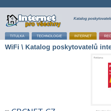
Katalog poskytovatel
připojení k internetu
TITULKA
TECHNOLOGIE
INTERNET
RE
WiFi
\ Katalog poskytovatelů int
Reklama: