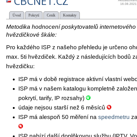
CBCNET.CZ
Aktualizován
16.08.2021
Úvod
Pokrytí
Ceník
Kontakty
Metodika hodnocení poskytovatelů internetového př
hvězdičkové škále:
Pro každého ISP z našeho přehledu je určeno oh
max. 5ti hvězdiček. Každý z následujících bodů za
hvězdičku:
ISP má v době registrace aktivní vlastní we
ISP má v našem katalogu kompletně založený 
pokrytí, tarify, IP rozsahy)
údaje nejsou starší než 6 měsíců
ISP má alespoň 50 měření na
speedmetru
za
ISP nabízí další doplňkovou službu (IPTV, Vo