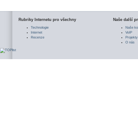
Rubriky Internetu pro všechny
Naše další pr
Technologie
Naše ko
Internet
VoIP
Recenze
Projekty
O nás