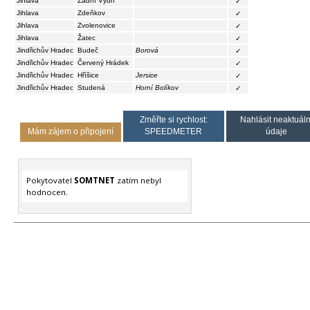
Jihlava
Zadní Vydří
✓
Jihlava
Zdeňkov
✓
Jihlava
Zvolenovice
✓
Jihlava
Žatec
✓
Jindřichův Hradec
Budeč
Borová
✓
Jindřichův Hradec
Červený Hrádek
✓
Jindřichův Hradec
Hříšice
Jersice
✓
Jindřichův Hradec
Studená
Horní Bolíkov
✓
Změřte si rychlost:
Nahlásit neaktuáln
Mám zájem o připojení
SPEEDMETER
údaje
Pokytovatel
SOMTNET
zatím nebyl
hodnocen.