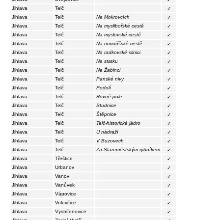
Jihlava
Telč
✓
Jihlava
Telč
Na Mokrovcích
✓
Jihlava
Telč
Na myslibořské cestě
✓
Jihlava
Telč
Na myslovské cestě
✓
Jihlava
Telč
Na novoříšské cestě
✓
Jihlava
Telč
Na radkovské silnici
✓
Jihlava
Telč
Na statku
✓
Jihlava
Telč
Na Žabinci
✓
Jihlava
Telč
Panské nivy
✓
Jihlava
Telč
Podolí
✓
Jihlava
Telč
Rovné pole
✓
Jihlava
Telč
Studnice
✓
Jihlava
Telč
Štěpnice
✓
Jihlava
Telč
Telč-historické jádro
✓
Jihlava
Telč
U nádraží
✓
Jihlava
Telč
V Buzovech
✓
Jihlava
Telč
Za Staroměstským rybníkem
✓
Jihlava
Třeštice
✓
Jihlava
Urbanov
✓
Jihlava
Vanov
✓
Jihlava
Vanůvek
✓
Jihlava
Vápovice
✓
Jihlava
Volevčice
✓
Jihlava
Vystrčenovice
✓