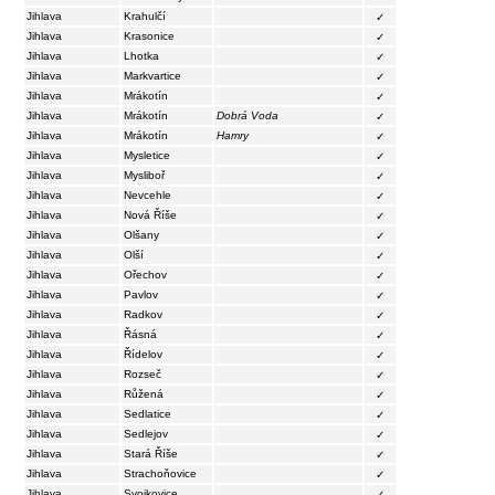
Jihlava
Krahulčí
✓
Jihlava
Krasonice
✓
Jihlava
Lhotka
✓
Jihlava
Markvartice
✓
Jihlava
Mrákotín
✓
Jihlava
Mrákotín
Dobrá Voda
✓
Jihlava
Mrákotín
Hamry
✓
Jihlava
Mysletice
✓
Jihlava
Mysliboř
✓
Jihlava
Nevcehle
✓
Jihlava
Nová Říše
✓
Jihlava
Olšany
✓
Jihlava
Olší
✓
Jihlava
Ořechov
✓
Jihlava
Pavlov
✓
Jihlava
Radkov
✓
Jihlava
Řásná
✓
Jihlava
Řídelov
✓
Jihlava
Rozseč
✓
Jihlava
Růžená
✓
Jihlava
Sedlatice
✓
Jihlava
Sedlejov
✓
Jihlava
Stará Říše
✓
Jihlava
Strachoňovice
✓
Jihlava
Svojkovice
✓