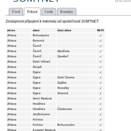
16.01.2015
Úvod
Pokrytí
Ceník
Kontakty
Dostupnost připojení k internetu od společnosti SOMTNET:
okres
obec
část obce
Wi-Fi
Jihlava
Bohuslavice
✓
Jihlava
Borovná
✓
Jihlava
Černíč
✓
Jihlava
Černíč
Myslůvka
✓
Jihlava
Černíč
Slaviboř
✓
Jihlava
Dolní Vilímeč
✓
Jihlava
Doupě
✓
Jihlava
Dyjice
✓
Jihlava
Dyjice
Dolní Dvorce
✓
Jihlava
Dyjice
Dyjička
✓
Jihlava
Dyjice
Rozsičky
✓
Jihlava
Dyjice
Stranná
✓
Jihlava
Horní Myslová
✓
Jihlava
Hostětice
✓
Jihlava
Hostětice
Částkovice
✓
Jihlava
Jindřichovice
✓
Jihlava
Knínice
✓
Jihlava
Knínice
Bohusoudov
✓
Jihlava
Kostelní Myslová
✓