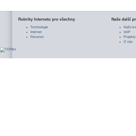
Rubriky Internetu pro všechny
Naše další pr
Technologie
Naše ko
Internet
VoIP
Recenze
Projekty
O nás