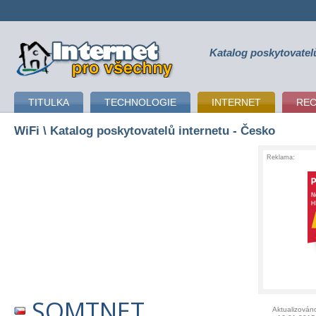
Katalog poskytovatel
připojení k internetu
TITULKA
TECHNOLOGIE
INTERNET
RE
WiFi
\ Katalog poskytovatelů internetu - Česko
Reklama:
SOMTNET
Aktualizován