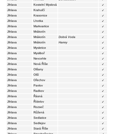
Jihlava
Kostelní Myslová
✓
Jihlava
Krahulčí
✓
Jihlava
Krasonice
✓
Jihlava
Lhotka
✓
Jihlava
Markvartice
✓
Jihlava
Mrákotín
✓
Jihlava
Mrákotín
Dobrá Voda
✓
Jihlava
Mrákotín
Hamry
✓
Jihlava
Mysletice
✓
Jihlava
Mysliboř
✓
Jihlava
Nevcehle
✓
Jihlava
Nová Říše
✓
Jihlava
Olšany
✓
Jihlava
Olší
✓
Jihlava
Ořechov
✓
Jihlava
Pavlov
✓
Jihlava
Radkov
✓
Jihlava
Řásná
✓
Jihlava
Řídelov
✓
Jihlava
Rozseč
✓
Jihlava
Růžená
✓
Jihlava
Sedlatice
✓
Jihlava
Sedlejov
✓
Jihlava
Stará Říše
✓
Jihlava
Strachoňovice