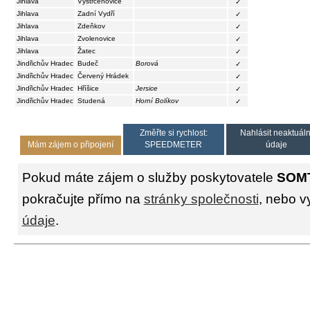
Jihlava
Vystrčenovice
✓
Jihlava
Zadní Vydří
✓
Jihlava
Zdeňkov
✓
Jihlava
Zvolenovice
✓
Jihlava
Žatec
✓
Jindřichův Hradec
Budeč
Borová
✓
Jindřichův Hradec
Červený Hrádek
✓
Jindřichův Hradec
Hříšice
Jersice
✓
Jindřichův Hradec
Studená
Horní Bolíkov
✓
Změřte si rychlost:
Nahlásit neaktuáln
Mám zájem o připojení
SPEEDMETER
údaje
Pokud máte zájem o služby poskytovatele
SOM
pokračujte přímo na
stránky společnosti
, nebo v
údaje
.