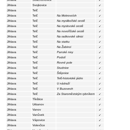
✓
Jihlava
Svojkovice
✓
Jihlava
Telč
✓
Jihlava
Telč
Na Mokrovcích
✓
Jihlava
Telč
Na myslibořské cestě
✓
Jihlava
Telč
Na myslovské cestě
✓
Jihlava
Telč
Na novoříšské cestě
✓
Jihlava
Telč
Na radkovské silnici
✓
Jihlava
Telč
Na statku
✓
Jihlava
Telč
Na Žabinci
✓
Jihlava
Telč
Panské nivy
✓
Jihlava
Telč
Podolí
✓
Jihlava
Telč
Rovné pole
✓
Jihlava
Telč
Studnice
✓
Jihlava
Telč
Štěpnice
✓
Jihlava
Telč
Telč-historické jádro
✓
Jihlava
Telč
U nádraží
✓
Jihlava
Telč
V Buzovech
✓
Jihlava
Telč
Za Staroměstským rybníkem
✓
Jihlava
Třeštice
✓
Jihlava
Urbanov
✓
Jihlava
Vanov
✓
Jihlava
Vanůvek
✓
Jihlava
Vápovice
✓
Jihlava
Volevčice
✓