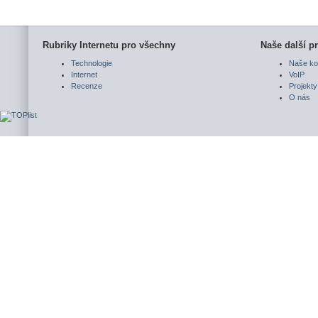
Rubriky Internetu pro všechny
Naše další pr
Technologie
Naše ko
Internet
VoIP
Recenze
Projekty
O nás