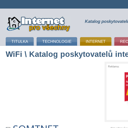
Katalog poskytovatel
připojení k internetu
TITULKA
TECHNOLOGIE
INTERNET
RE
WiFi
\ Katalog poskytovatelů int
Reklama: