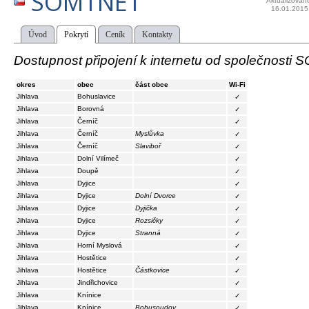
SOMTNET
Aktualizován
16.01.2015
Úvod
Pokrytí
Ceník
Kontakty
Dostupnost připojení k internetu od společnosti
okres
obec
část obce
Wi-Fi
Jihlava
Bohuslavice
✓
Jihlava
Borovná
✓
Jihlava
Černíč
✓
Jihlava
Černíč
Myslůvka
✓
Jihlava
Černíč
Slaviboř
✓
Jihlava
Dolní Vilímeč
✓
Jihlava
Doupě
✓
Jihlava
Dyjice
✓
Jihlava
Dyjice
Dolní Dvorce
✓
Jihlava
Dyjice
Dyjička
✓
Jihlava
Dyjice
Rozsičky
✓
Jihlava
Dyjice
Stranná
✓
Jihlava
Horní Myslová
✓
Jihlava
Hostětice
✓
Jihlava
Hostětice
Částkovice
✓
Jihlava
Jindřichovice
✓
Jihlava
Knínice
✓
Jihlava
Knínice
Bohusoudov
✓