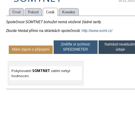
16.01.2015
Úvod
Pokrytí
Ceník
Kontakty
Společnost SOMTNET bohužel nemá vložené žádné tarify.
Zkuste hledat přímo na stránkách společnosti:
http://www.somt.cz/
Změřte si rychlost:
Nahlásit neaktuáln
Mám zájem o připojení
SPEEDMETER
údaje
Pokytovatel
SOMTNET
zatím nebyl
hodnocen.