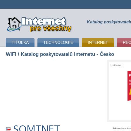
Katalog poskytovatel
připojení k internetu
TITULKA
TECHNOLOGIE
INTERNET
RE
WiFi
\ Katalog poskytovatelů internetu - Česko
Reklama:
SOMTNET
Aktualizován