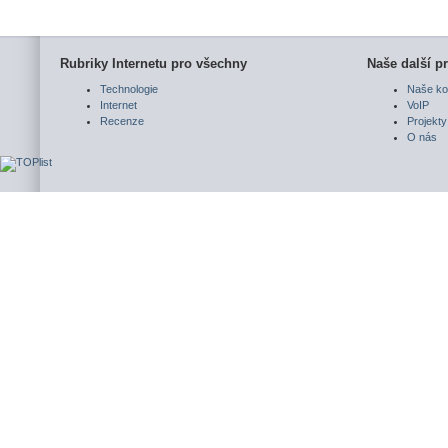
Rubriky Internetu pro všechny
Naše další pr
Technologie
Naše ko
Internet
VoIP
Recenze
Projekty
O nás