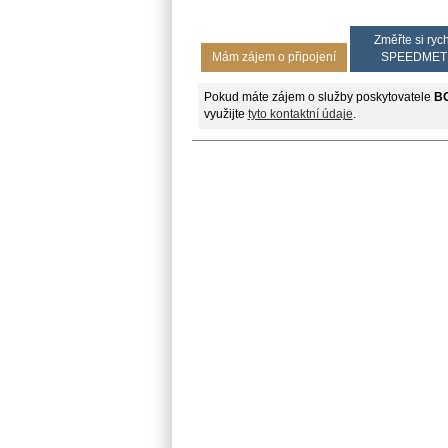
Změřte si rych
Mám zájem o připojení
SPEEDMET
Pokud máte zájem o služby poskytovatele
BO
využijte
tyto kontaktní údaje
.