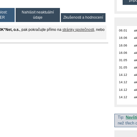
přip
lost:
Nahlásit neaktuální
ER
údaje
Zkušenosti a hodnocení
K*Net, o.s.
, pak pokračujte přímo na
stránky společnosti
, nebo
06.01
ak
16.06
ak
16.06
ak
16.06
ak
31.05
ak
31.05
ak
14.12
ak
14.12
ak
14.12
ak
14.12
ak
Tip:
Navšt
než třech 