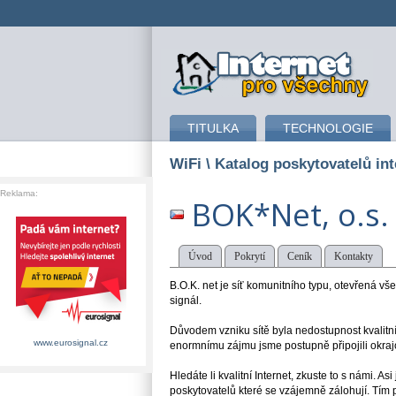
připojení k internetu
TITULKA
TECHNOLOGIE
WiFi
\ Katalog poskytovatelů int
Reklama:
BOK*Net, o.s.
Úvod
Pokrytí
Ceník
Kontakty
B.O.K. net je síť komunitního typu, otevřená vš
signál.
Důvodem vzniku sítě byla nedostupnost kvalitníh
www.eurosignal.cz
enormnímu zájmu jsme postupně připojili okrajo
Hledáte li kvalitní Internet, zkuste to s námi. A
poskytovatelů které se vzájemně zálohují. Tím p