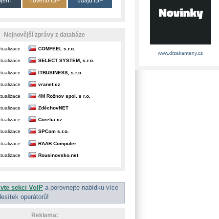
ojení
nového ISP
údajů ISP
Nejnovější zprávy z databáze
tualizace
COMFEEL s.r.o.
www.drzakanteny.cz
tualizace
SELECT SYSTEM, s.r.o.
tualizace
ITBUSINESS, s.r.o.
tualizace
vranet.cz
tualizace
4M Rožnov spol. s r.o.
tualizace
ZděchovNET
tualizace
Corelia.cz
tualizace
SPCom s.r.o.
tualizace
RAAB Computer
tualizace
Rousinovsko.net
ivte sekci VoIP
a porovnejte nabídku více
desítek operátorů!
Reklama: