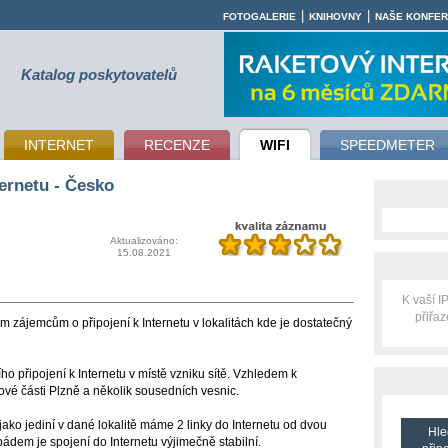
|
|
FOTOGALERIE
KNIHOVNY
NAŠE KONFE
Katalog poskytovatelů
INTERNET
RECENZE
WIFI
SPEEDMETER
ernetu - Česko
Aktualizováno:
15.08.2021
K vaší 
přiřa
em zájemcům o připojení k Internetu v lokalitách kde je dostatečný
o připojení k Internetu v místě vzniku sítě. Vzhledem k
vé části Plzně a několik sousedních vesnic.
si jako jediní v dané lokalitě máme 2 linky do Internetu od dvou
Hle
ádem je spojení do Internetu výjimečně stabilní.