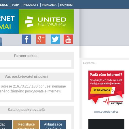
|
|
|
|
RENCE
VOIP
PROJEKTY
REKLAMA
KONTAKT
Partner sekce:
Reklama:
Váš poskytovatel připojení
IP adrese 216.73.217.130 bohužel nemáme
zeného žádného poskytovatele internetu.
Katalog poskytovatelů
www.eurosignal.cz
dat
Registrace
Aktualizace