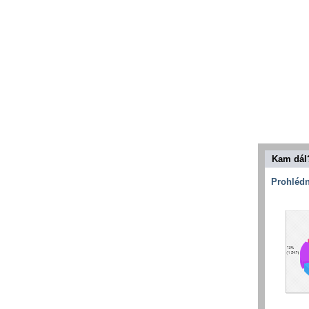
Kam dál
Prohlédn