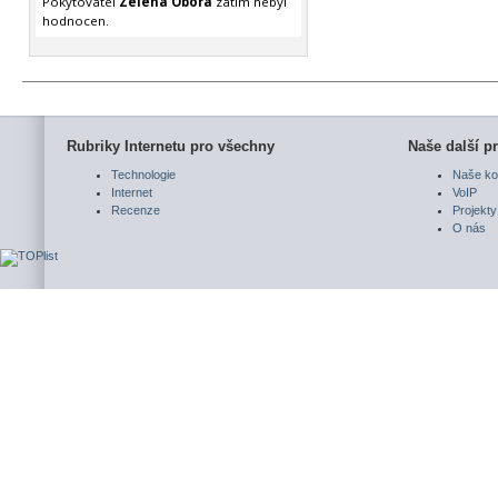
Pokytovatel
Zelená Obora
zatím nebyl
hodnocen.
Rubriky Internetu pro všechny
Naše další pr
Technologie
Naše ko
Internet
VoIP
Recenze
Projekty
O nás