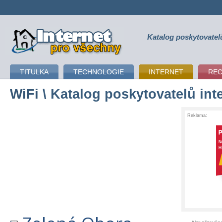
Katalog poskytovatel
připojení k internetu
TITULKA
TECHNOLOGIE
INTERNET
RE
WiFi
\ Katalog poskytovatelů int
Reklama: