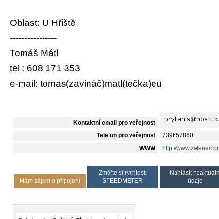
Oblast: U Hřiště
----------------
Tomáš Mátl
tel : 608 171 353
e-mail: tomas(zavináč)matl(tečka)eu
Kontaktní email pro veřejnost
Telefon pro veřejnost
739657860
WWW
http://www.zelenec.o
Změřte si rychlost:
Nahlásit neaktuáln
Mám zájem o připojení
SPEEDMETER
údaje