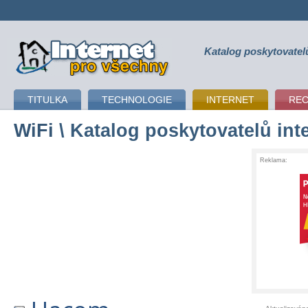
Katalog poskytovatel
připojení k internetu
TITULKA
TECHNOLOGIE
INTERNET
RE
WiFi
\ Katalog poskytovatelů int
Reklama: