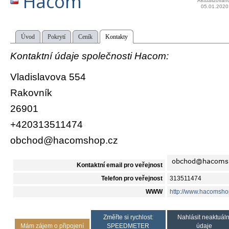
Hacom
Aktualizován
05.01.2020
Úvod
Pokrytí
Ceník
Kontakty
Kontaktní údaje společnosti Hacom:
Vladislavova 554
Rakovník
26901
+420313511474
obchod@hacomshop.cz
Kontaktní email pro veřejnost
Telefon pro veřejnost
313511474
WWW
http://www.hacomsho
Změřte si rychlost:
Nahlásit neaktuáln
Mám zájem o připojení
SPEEDMETER
údaje