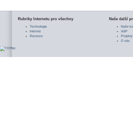
Rubriky Internetu pro všechny
Naše další pr
Technologie
Naše ko
Internet
VoIP
Recenze
Projekty
O nás