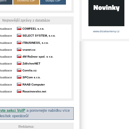
ojení
nového ISP
údajů ISP
Nejnovější zprávy z databáze
tualizace
COMFEEL s.r.o.
www.drzakanteny.cz
tualizace
SELECT SYSTEM, s.r.o.
tualizace
ITBUSINESS, s.r.o.
tualizace
vranet.cz
tualizace
4M Rožnov spol. s r.o.
tualizace
ZděchovNET
tualizace
Corelia.cz
tualizace
SPCom s.r.o.
tualizace
RAAB Computer
tualizace
Rousinovsko.net
ivte sekci VoIP
a porovnejte nabídku více
desítek operátorů!
Reklama: