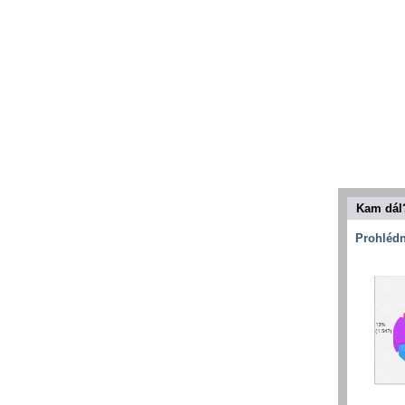
Kam dál
Prohlédn