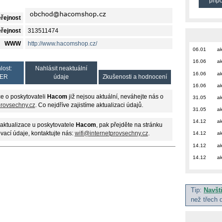
přip
eřejnost
eřejnost
313511474
WWW
http://www.hacomshop.cz/
06.01
ak
16.06
ak
lost:
Nahlásit neaktuální
16.06
ak
ER
údaje
Zkušenosti a hodnocení
16.06
ak
e o poskytovateli
Hacom
již nejsou aktuální, neváhejte nás o
31.05
ak
provsechny.cz
. Co nejdříve zajistíme aktualizaci údajů.
31.05
ak
14.12
ak
aktualizace u poskytovatele
Hacom
, pak přejděte na stránku
ovací údaje, kontaktujte nás:
wifi@internetprovsechny.cz
.
14.12
ak
14.12
ak
14.12
ak
Tip:
Navšt
než třech 