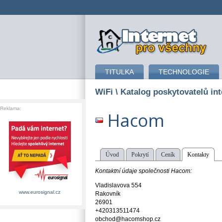
připojení k internetu
TITULKA
TECHNOLOGIE
WiFi
\ Katalog poskytovatelů int
Reklama:
Hacom
Úvod
Pokrytí
Ceník
Kontakty
Kontaktní údaje společnosti Hacom:
Vladislavova 554
www.eurosignal.cz
Rakovník
26901
+420313511474
obchod@hacomshop.cz