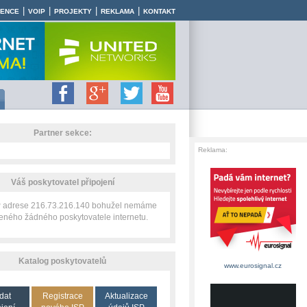
|
|
|
|
RENCE
VOIP
PROJEKTY
REKLAMA
KONTAKT
Partner sekce:
Reklama:
Váš poskytovatel připojení
IP adrese 216.73.216.140 bohužel nemáme
zeného žádného poskytovatele internetu.
Katalog poskytovatelů
www.eurosignal.cz
dat
Registrace
Aktualizace