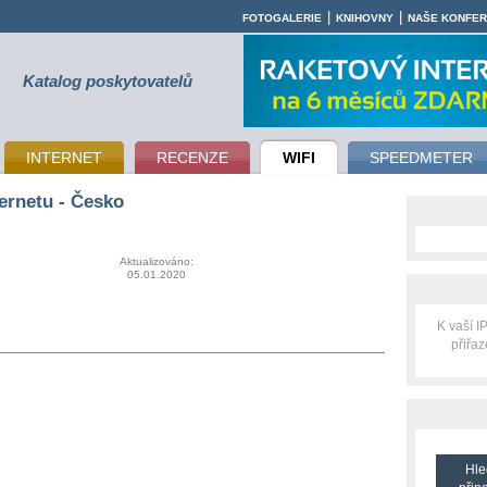
|
|
FOTOGALERIE
KNIHOVNY
NAŠE KONFE
Katalog poskytovatelů
INTERNET
RECENZE
WIFI
SPEEDMETER
ernetu - Česko
Aktualizováno:
05.01.2020
K vaší 
přiřa
Hle