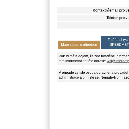
Kontaktní email pro v
Telefon pro v
Změřte si rych
Mám zájem o připojení
SPEEDMET
Pokud máte dojem, že zde uváděné informac
tom informovat na této adrese:
wifi@internet
V případě že jste osoba oprávněná provádět 
administrace
a přihlšte se. Nemáte-li přihlaš