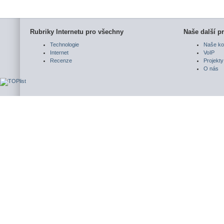
Rubriky Internetu pro všechny
Naše další pr
Technologie
Naše ko
Internet
VoIP
Recenze
Projekty
O nás