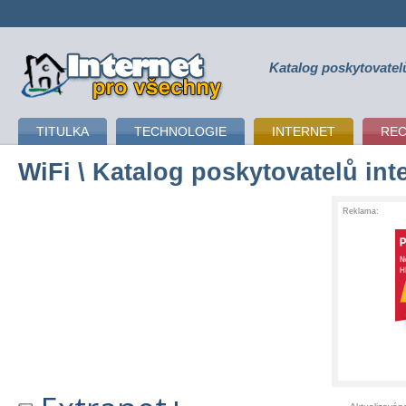
Katalog poskytovatel
připojení k internetu
TITULKA
TECHNOLOGIE
INTERNET
RE
WiFi
\ Katalog poskytovatelů int
Reklama: