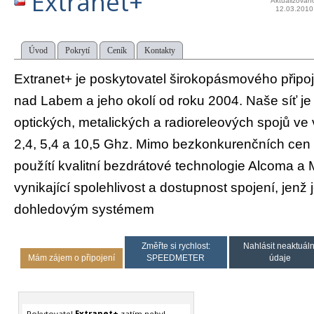
Extranet+
Aktualizován
12.03.2010
Úvod
Pokrytí
Ceník
Kontakty
Extranet+ je poskytovatel širokopásmového připoje
nad Labem a jeho okolí od roku 2004. Naše síť je
optických, metalických a radioreleových spojů v
2,4, 5,4 a 10,5 Ghz. Mimo bezkonkurenčních cen 
použítí kvalitní bezdrátové technologie Alcoma a
vynikající spolehlivost a dostupnost spojení, jenž 
dohledovým systémem
Změřte si rychlost:
Nahlásit neaktuáln
Mám zájem o připojení
SPEEDMETER
údaje
Pokytovatel
Extranet+
zatím nebyl