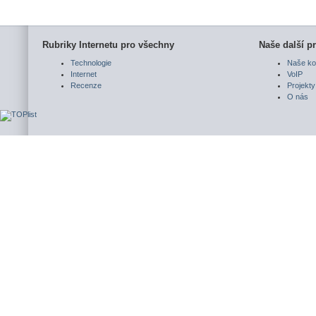
Rubriky Internetu pro všechny
Naše další pr
Technologie
Naše ko
Internet
VoIP
Recenze
Projekty
O nás