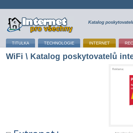
Katalog poskytovatel
připojení k internetu
TITULKA
TECHNOLOGIE
INTERNET
RE
WiFi
\ Katalog poskytovatelů int
Reklama: