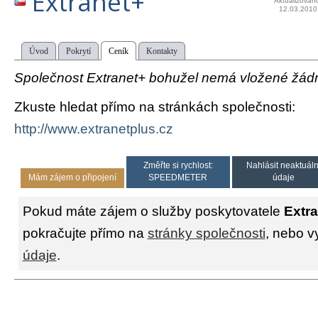
Extranet+
Aktualizován
12.03.2010
Úvod
Pokrytí
Ceník
Kontakty
Společnost Extranet+ bohužel nemá vložené žádné
Zkuste hledat přímo na stránkách společnosti:
http://www.extranetplus.cz
Změřte si rychlost:
Nahlásit neaktuáln
Mám zájem o připojení
SPEEDMETER
údaje
Pokud máte zájem o služby poskytovatele
Extr
pokračujte přímo na
stránky společnosti
, nebo v
údaje
.