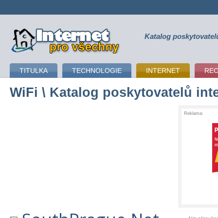
Katalog poskytovatel
připojení k internetu
TITULKA
TECHNOLOGIE
INTERNET
RE
WiFi
\ Katalog poskytovatelů int
Reklama: