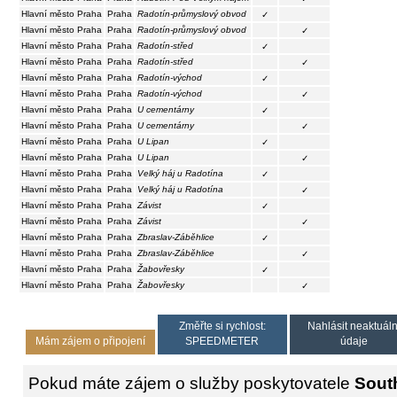
Hlavní město Praha
Praha
Radotín-průmyslový obvod
✓
Hlavní město Praha
Praha
Radotín-průmyslový obvod
✓
Hlavní město Praha
Praha
Radotín-střed
✓
Hlavní město Praha
Praha
Radotín-střed
✓
Hlavní město Praha
Praha
Radotín-východ
✓
Hlavní město Praha
Praha
Radotín-východ
✓
Hlavní město Praha
Praha
U cementárny
✓
Hlavní město Praha
Praha
U cementárny
✓
Hlavní město Praha
Praha
U Lipan
✓
Hlavní město Praha
Praha
U Lipan
✓
Hlavní město Praha
Praha
Velký háj u Radotína
✓
Hlavní město Praha
Praha
Velký háj u Radotína
✓
Hlavní město Praha
Praha
Závist
✓
Hlavní město Praha
Praha
Závist
✓
Hlavní město Praha
Praha
Zbraslav-Záběhlice
✓
Hlavní město Praha
Praha
Zbraslav-Záběhlice
✓
Hlavní město Praha
Praha
Žabovřesky
✓
Hlavní město Praha
Praha
Žabovřesky
✓
Změřte si rychlost:
Nahlásit neaktuáln
Mám zájem o připojení
SPEEDMETER
údaje
Pokud máte zájem o služby poskytovatele
Sout