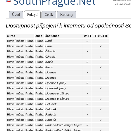
SouthPrague.Net
Aktualizován
27.12.2016
Úvod
Pokrytí
Ceník
Kontakty
Dostupnost připojení k internetu od společnosti 
okres
obec
část obce
Wi-Fi
FTTx/ETTH
Hlavní město Praha
Praha
Baně
✓
Hlavní město Praha
Praha
Baně
✓
Hlavní město Praha
Praha
Čihadla
✓
Hlavní město Praha
Praha
Čihadla
✓
Hlavní město Praha
Praha
Kazín
✓
Hlavní město Praha
Praha
Kazín
✓
Hlavní město Praha
Praha
Lipence
✓
Hlavní město Praha
Praha
Lipence
✓
Hlavní město Praha
Praha
Lipence-Lipany
✓
Hlavní město Praha
Praha
Lipence-Lipany
✓
Hlavní město Praha
Praha
Lipence-u dálnice
✓
Hlavní město Praha
Praha
Lipence-u dálnice
✓
Hlavní město Praha
Praha
Peluněk
✓
Hlavní město Praha
Praha
Peluněk
✓
Hlavní město Praha
Praha
Radotín
✓
Hlavní město Praha
Praha
Radotín
✓
Hlavní město Praha
Praha
Radotín-Pod Velkým hájem
✓
Hlavní město Praha
Praha
Radotín-Pod Velkým hájem
✓