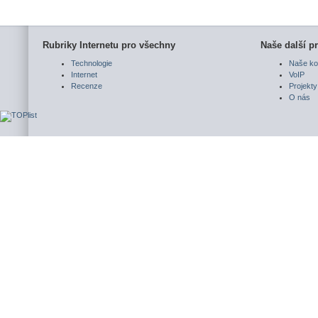
Rubriky Internetu pro všechny
Naše další pr
Technologie
Naše ko
Internet
VoIP
Recenze
Projekty
O nás