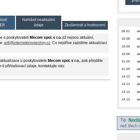
přip
lost:
Nahlásit neaktuální
ER
údaje
Zkušenosti a hodnocení
06.01
ak
e o poskytovateli
Mecom spol. s r.o.
již nejsou aktuální,
16.06
ak
se:
wifi@internetprovsechny.cz
. Co nejdříve zajistíme aktualizaci
16.06
ak
16.06
ak
aktualizace u poskytovatele
Mecom spol. s r.o.
, pak přejděte
31.05
ak
-li přihlašovací údaje, kontaktujte nás:
31.05
ak
14.12
ak
14.12
ak
14.12
ak
14.12
ak
Tip:
Navšt
než třech 