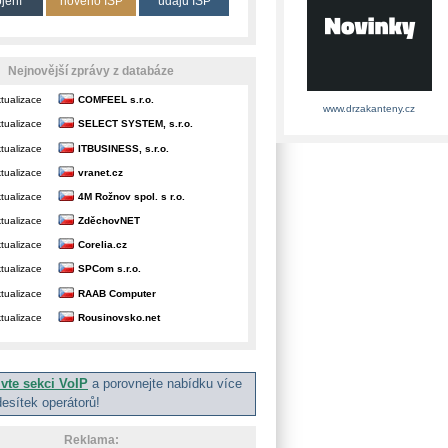
ojení
nového ISP
údajů ISP
Nejnovější zprávy z databáze
tualizace
COMFEEL s.r.o.
www.drzakanteny.cz
tualizace
SELECT SYSTEM, s.r.o.
tualizace
ITBUSINESS, s.r.o.
tualizace
vranet.cz
tualizace
4M Rožnov spol. s r.o.
tualizace
ZděchovNET
tualizace
Corelia.cz
tualizace
SPCom s.r.o.
tualizace
RAAB Computer
tualizace
Rousinovsko.net
ivte sekci VoIP
a porovnejte nabídku více
desítek operátorů!
Reklama: