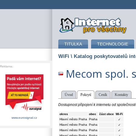
připojení k internetu
TITULKA
TECHNOLOGIE
WiFi
\ Katalog poskytovatelů int
Reklama:
Mecom spol. s 
Úvod
Pokrytí
Ceník
Kontakty
Dostupnost připojení k internetu od společnosti
okres
obec
část obce
Wi-Fi
www.eurosignal.cz
Hlavní město Praha
Praha
✓
Hlavní město Praha
Praha
✓
Hlavní město Praha
Praha
✓
Hlavní město Praha
Praha
✓