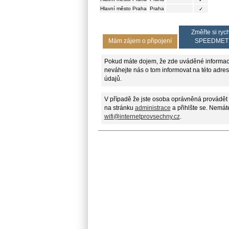
Hlavní město Praha
Praha
✓
Změřte si rych
Mám zájem o připojení
SPEEDMET
Pokud máte dojem, že zde uváděné informac
neváhejte nás o tom informovat na této adre
údajů.
V případě že jste osoba oprávněná provádět 
na stránku
administrace
a přihlšte se. Nemáte
wifi@internetprovsechny.cz
.