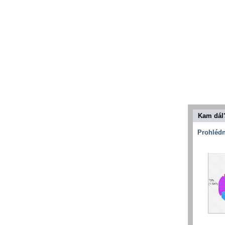
Kam dál
Prohlédn