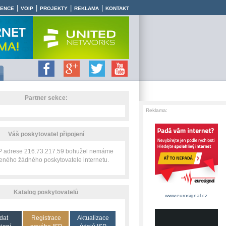
|
|
|
|
RENCE
VOIP
PROJEKTY
REKLAMA
KONTAKT
Partner sekce:
Reklama:
Váš poskytovatel připojení
IP adrese 216.73.217.59 bohužel nemáme
zeného žádného poskytovatele internetu.
Katalog poskytovatelů
www.eurosignal.cz
dat
Registrace
Aktualizace