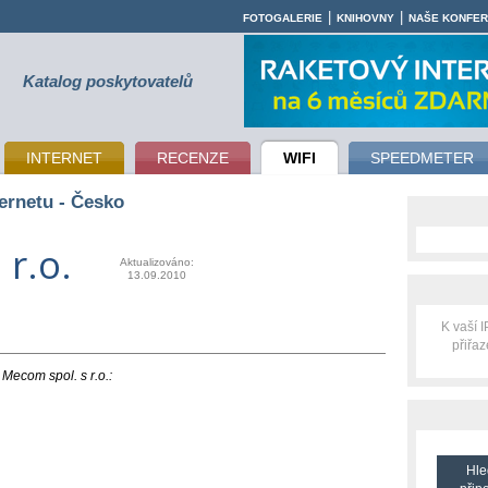
|
|
FOTOGALERIE
KNIHOVNY
NAŠE KONFE
Katalog poskytovatelů
INTERNET
RECENZE
WIFI
SPEEDMETER
ernetu - Česko
r.o.
Aktualizováno:
13.09.2010
K vaší 
přiřa
 Mecom spol. s r.o.:
Hle