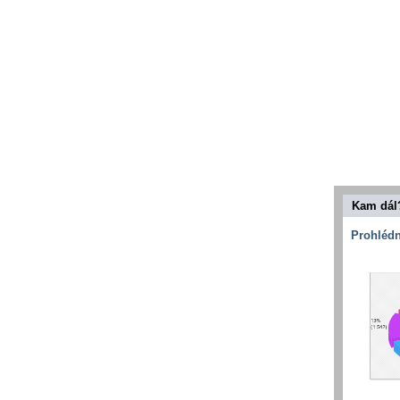
Kam dál
Prohlédn