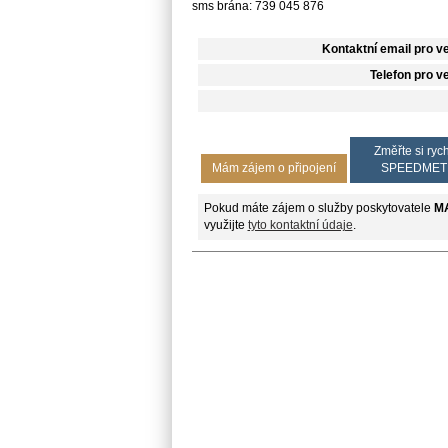
sms brána: 739 045 876
Kontaktní email pro v
Telefon pro v
Změřte si rych
Mám zájem o připojení
SPEEDMET
Pokud máte zájem o služby poskytovatele
M
využijte
tyto kontaktní údaje
.