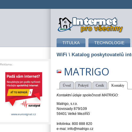
připojení k internetu
TITULKA
TECHNOLOGIE
WiFi
\ Katalog poskytovatelů int
Reklama:
MATRIGO
Úvod
Pokrytí
Ceník
Kontakty
Kontaktní údaje společnosti MATRIGO:
Matrigo, s.r.o.
Novosady 879/109
59401 Velké Meziříčí
www.eurosignal.cz
Infolinka: 800 888 820
e-mai: info@matrigo.cz