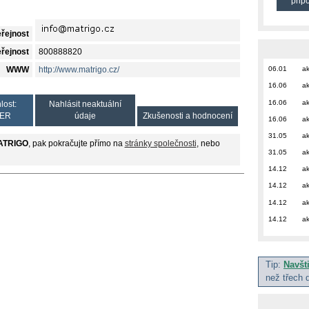
přip
eřejnost
eřejnost
800888820
06.01
ak
WWW
http://www.matrigo.cz/
16.06
ak
16.06
ak
lost:
Nahlásit neaktuální
ER
údaje
Zkušenosti a hodnocení
16.06
ak
31.05
ak
ATRIGO
, pak pokračujte přímo na
stránky společnosti
, nebo
31.05
ak
14.12
ak
14.12
ak
14.12
ak
14.12
ak
Tip:
Navšt
než třech 