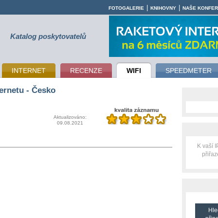
|
|
FOTOGALERIE
KNIHOVNY
NAŠE KONFE
Katalog poskytovatelů
INTERNET
RECENZE
WIFI
SPEEDMETER
ernetu - Česko
Aktualizováno:
09.08.2021
K vaší 
přiřa
Hle