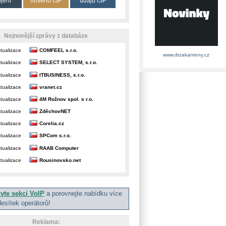
ojení
nového ISP
údajů ISP
Nejnovější zprávy z databáze
tualizace
COMFEEL s.r.o.
www.drzakanteny.cz
tualizace
SELECT SYSTEM, s.r.o.
tualizace
ITBUSINESS, s.r.o.
tualizace
vranet.cz
tualizace
4M Rožnov spol. s r.o.
tualizace
ZděchovNET
tualizace
Corelia.cz
tualizace
SPCom s.r.o.
tualizace
RAAB Computer
tualizace
Rousinovsko.net
ivte sekci VoIP
a porovnejte nabídku více
desítek operátorů!
Reklama: