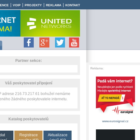
|
|
|
|
RENCE
VOIP
PROJEKTY
REKLAMA
KONTAKT
Partner sekce:
Reklama:
Váš poskytovatel připojení
IP adrese 216.73.217.61 bohužel nemáme
zeného žádného poskytovatele internetu.
Katalog poskytovatelů
www.eurosignal.cz
dat
Registrace
Aktualizace