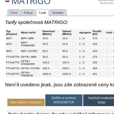
MATRIGO
Aktualizován
09.08.2021
Úvod
Pokrytí
Ceník
Kontakty
Tarify společnosti MATRIGO:
Typ
Download
Upload
Paušál
Název tarifu
Agregace
Limit
připojení
[Mbit/s]
[Mbit/s]
[Kč]
Wi-Fi
WIFI+ MINI
10.0
10.0
1 : 0
274
-
WIFI+
Wi-Fi
25.0
25.0
1 : 0
333
-
STANDARD
Wi-Fi
WIFI+ EXTRA
50.0
50.0
1 : 0
444
-
FTTx/ETTH
OPTIK+ MINI
30.0
30.0
1 : 0
274
-
OPTIK+
FTTx/ETTH
100.0
100.0
1 : 0
333
-
STANDARD
FTTx/ETTH
OPTIK+ EXTRA
200.0
200.0
1 : 0
366
-
OPTIK+
FTTx/ETTH
1000.0
1000.0
1 : 0
641
-
PREMIUM
Není-li uvedeno jinak, jsou zde zobrazené ceny
Změřte si rychlost:
Nahlásit neaktuáln
Mám zájem o připojení
SPEEDMETER
údaje