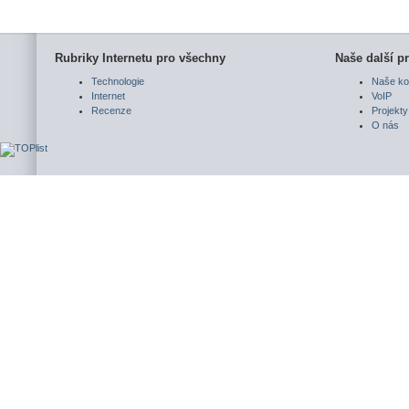
Rubriky Internetu pro všechny
Naše další pr
Technologie
Naše ko
Internet
VoIP
Recenze
Projekty
O nás