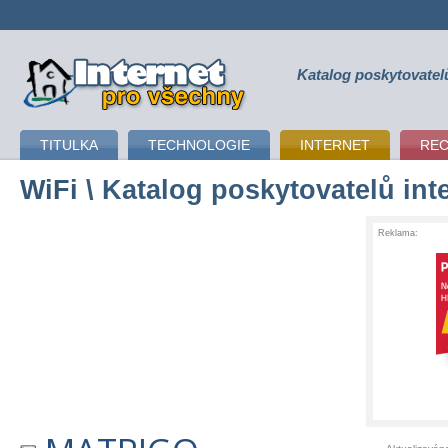
Katalog poskytovatel
připojení k internetu
TITULKA
TECHNOLOGIE
INTERNET
RE
WiFi
\ Katalog poskytovatelů int
Reklama: