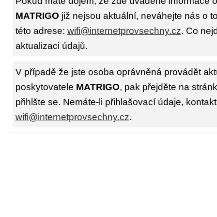
Pokud máte dojem, že zde uváděné informace o 
MATRIGO
již nejsou aktuální, neváhejte nás o 
této adrese:
wifi@internetprovsechny.cz
. Co nejd
aktualizaci údajů.
V případě že jste osoba oprávněná provádět akt
poskytovatele
MATRIGO
, pak přejděte na strán
přihlšte se. Nemáte-li přihlašovací údaje, kontakt
wifi@internetprovsechny.cz
.